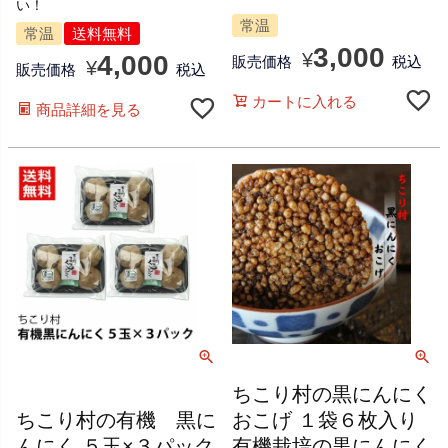
い！
常温
常温
送料無料
3,000
¥
4,000
販売価格
税込
¥
販売価格
税込
カートに入れる
商品詳細を見る
ちこり村の黒にんにく
ちこり村の有機 黒に
おこげ １袋６枚入り
んにく ５玉×３パック
有機栽培の黒にんにく