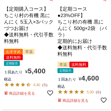
【定期購入コース】
【定期コース
ちこり村の有機 黒に
●23%OFF】
んにく 5玉入×3パック
ちこり村の有機 黒に
づつお届け
んにく 500g×2袋 （バ
◆送料無料・代引手数
ラ）
料無料
定期的にお届け
◆送料無料・代引手数
おすすめ
常温
料無料
送料無料
定期販売
常温
送料無料
5,400
¥
定期販売
１回あたり
4,600
¥
税込
１回あたり
4.40
（
5
）
税込
5.00
（
6
）
商品詳細を見る
商品詳細を見る