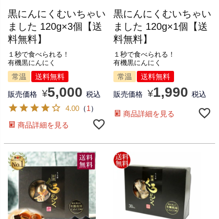
黒にんにくむいちゃい
黒にんにくむいちゃい
ました 120g×3個【送
ました 120g×1個【送
料無料】
料無料】
１秒で食べられる！
１秒で食べられる！
有機黒にんにく
有機黒にんにく
常温
送料無料
常温
送料無料
5,000
1,990
¥
¥
販売価格
税込
販売価格
税込
4.00
（
1
）
商品詳細を見る
商品詳細を見る