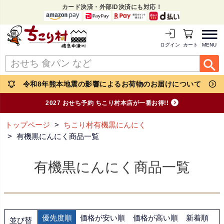
カード決済・外部ID決済にも対応！
MENU
ログイン
カートを見る
令和8年熊本地震の影響によるお荷物のお届けについて
2027 おせち予約 ちこり村本店が一番お得!!
トップページ
ちこり村有機黒にんにく
有機黒にんにく商品一覧
有機黒にんにく商品一覧
優先度順
価格が安い順
価格が高い順
新着順
並び替