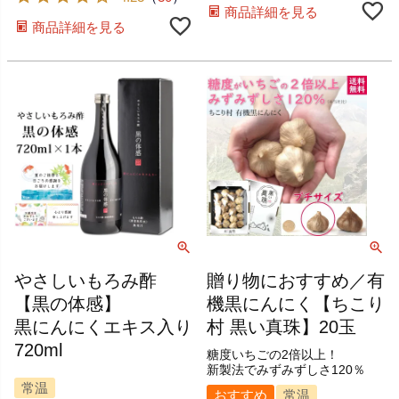
商品詳細を見る
商品詳細を見る
やさしいもろみ酢
贈り物におすすめ／有
【黒の体感】
機黒にんにく【ちこり
黒にんにくエキス入り
村 黒い真珠】20玉
720ml
糖度いちごの2倍以上！
新製法でみずみずしさ120％
常温
おすすめ
常温