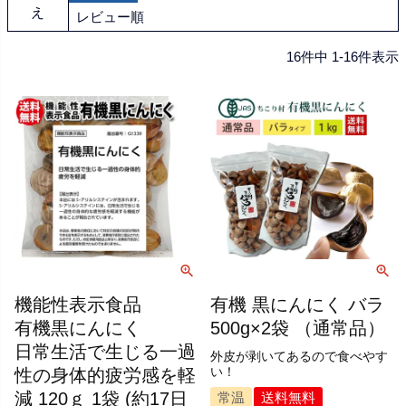
え
レビュー順
16
件中
1
-
16
件表示
機能性表示食品
有機 黒にんにく バラ
有機黒にんにく
500g×2袋 （通常品）
日常生活で生じる一過
外皮が剥いてあるので食べやす
性の身体的疲労感を軽
い！
減 120ｇ 1袋 (約17日
常温
送料無料