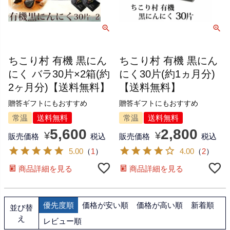
ちこり村 有機 黒にん
ちこり村 有機 黒にん
にく バラ30片×2箱(約
にく30片(約1ヵ月分)
2ヶ月分)【送料無料】
【送料無料】
贈答ギフトにもおすすめ
贈答ギフトにもおすすめ
常温
送料無料
常温
送料無料
5,600
2,800
¥
¥
販売価格
税込
販売価格
税込
5.00
（
1
）
4.00
（
2
）
商品詳細を見る
商品詳細を見る
優先度順
価格が安い順
価格が高い順
新着順
並び替
え
レビュー順