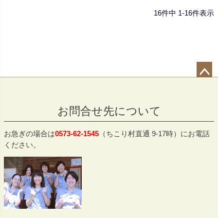
16
件中
1
-
16
件表示
ペー
ジト
お問合せ先について
ップ
へ
お急ぎの場合は
0573-62-1545
（ちこり村直通 9-17時）にお電話
ください。