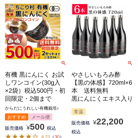
有機 黒にんにく お試
やさしいもろみ酢
しワンコイン(30g入
【黒の体感】720ml×6
×2袋）税込500円・初
本 送料無料
回限定・2個まで
黒にんにくエキス入り
からだにうれしい有機栽培♪
常温
おすすめ
メール便
22,200
¥
販売価格
500
¥
販売価格
税込
税込
4.23
（
30
）