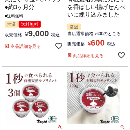
●約3ヶ月分
を香ばしい揚げせんべ
いに練り込みました
■送料無料
常温
送料無料
常温
9,000
¥
当店通常価格
600
のところ
販売価格
税込
¥
600
¥
販売価格
税込
商品詳細を見る
商品詳細を見る