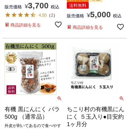
3,700
送料無料
¥
販売価格
税込
5,000
¥
4.50
（
2
）
販売価格
税込
商品詳細を見る
商品詳細を見る
有機 黒にんにく バラ
ちこり村の有機黒にん
500g （通常品）
にく ５玉入り●目安約
1ヶ月分
外皮が剥いてあるので食べやす