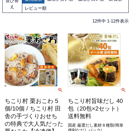
並び替
え
レビュー順
12
件中
1
-
12
件表示
ちこり村 栗おこわ 5
ちこり村旨味だし 40
個/10個 / ちこり村 田
包（20包×2セット）
舎の手づくりおせち
送料無料
の特典で大人気だった
国産 厳選だし素材８種類/簡単
便利なだしパック/