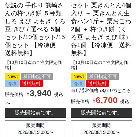
伝説の 手作り 熊崎さ
セット 栗きんとん4個
んの杵つき餅 ５種類
入り ＋ 栗きんとん生
しろ えび よもぎ くろ
食パン1斤＋ 栗おこわ
豆 きび / 選べる 5個
2個 ＋ 杵つき餅（く
セット/10個セット/15
ろ豆 よもぎ えび 味）
個セット 【冷凍便
各1個 【冷凍便 送料
送料無料】
無料】
【10月10日迄のご注文限定価
【10月10日迄のご注文限定価
格】
格】
New!
着日指定不可
New!
着日指定不可
冷凍
送料無料
冷凍
送料無料
当店通常価格
8,610
のところ
3,940
¥
¥
販売価格
税込
6,700
¥
販売価格
税込
〜
販売開始前です。
販売開始前です。
販売期間
販売期間
2026/08/19 0:00
〜
2026/08/19 0:00
〜