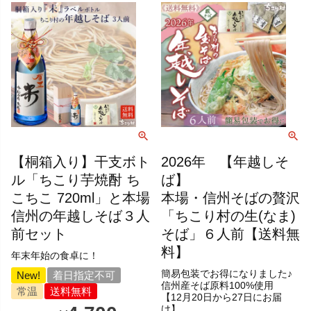
【桐箱入り】干支ボト
2026年 【年越しそ
ル「ちこり芋焼酎 ち
ば】
こちこ 720ml」と本場
本場・信州そばの贅沢
信州の年越しそば３人
「ちこり村の生(なま)
前セット
そば」６人前【送料無
料】
年末年始の食卓に！
簡易包装でお得になりました♪
New!
着日指定不可
信州産そば原料100%使用
常温
送料無料
【12月20日から27日にお届
け】