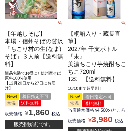
【年越しそば】
【桐箱入り・蔵長直
本場・信州そばの贅沢
筆】
「ちこり村の生(なま)
2027年 干支ボトル
そば」３人前【送料無
『未』
料】
美濃ちこり芋焼酎ちこ
ちこ720ml
簡易包装でお得に♪ 信州産そば
原料100%使用
1本 【送料無料】
【12月20日から27日にお届
け】
10/10まで超早割！
New!
着日指定不可
New!
着日指定不可
常温
送料無料
常温
送料無料
当店通常価格
4,500
のところ
1,860
¥
¥
販売価格
税込
3,980
¥
販売価格
税込
販売開始前です。