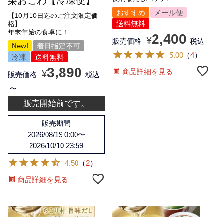
栗おこわ【冷凍便】
おすすめ
メール便
【10月10日迄のご注文限定価
送料無料
格】
年末年始の食卓に！
2,400
¥
販売価格
税込
New!
着日指定不可
5.00
（
4
）
冷凍
送料無料
3,890
商品詳細を見る
¥
販売価格
税込
〜
販売開始前です。
販売期間
2026/08/19 0:00
〜
2026/10/10 23:59
4.50
（
2
）
商品詳細を見る