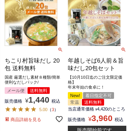
ちこり村旨味だし 20
年越しそば6人前＆旨
包 送料無料
味だし20包セット
国産 厳選だし素材８種類/簡単
【10月10日迄のご注文限定価
便利なだしパック/
格】
年末年始の食卓に！
メール便
送料無料
New!
着日指定不可
1,440
¥
販売価格
税込
常温
送料無料
当店通常価格
4,420
のところ
5.00
（
3
）
¥
3,960
¥
商品詳細を見る
販売価格
税込
販売開始前です。