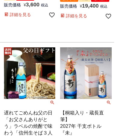
3,600
販売価格
19,400
¥
税込
販売価格
¥
税込
詳細を見る
詳細を見る
遅れてごめんね父の日
【桐箱入り・蔵長直
「お父さんありがと
筆】
う」ラベルの焼酎で味
2027年 干支ボトル
わう「信州生そば３人
『未』