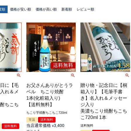
度順
価格が安い順
価格が高い順
新着順
レビュー順
日に【毛
お父さんありがとうラ
贈り物・記念日に【桐
入れ＆メ
ベル ちこり焼酎
箱入り】【毛筆手書
1本(化粧箱入り)
き】名入れ＆メッセー
酎ちこち
【送料無料】
ジ入り
美濃ちこり焼酎ちこち
ちこり芋焼酎ちこちこ720ml
こ720ml 1本
常温
送料無料
当店通常価格
3,400
送料無料
送料無料
¥