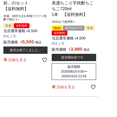
前」のセット
美濃ちこり芋焼酎ちこ
【送料無料】
ちこ720ml
1本 【送料無料】
本場・信州そばを本格クラフト焼
酎で味わう♪
10/10まで超早割！
常温
送料無料
New!
着日指定不可
常温
当店通常価格
5,500
¥
送料無料
のところ
当店通常価格
4,500
¥
5,500
販売価格
¥
税込
のところ
3,980
販売価格
¥
税込
販売を終了しました。
販売開始前です。
詳細を見る
販売期間
2026/08/19 0:00
〜
2026/10/10 23:59
詳細を見る