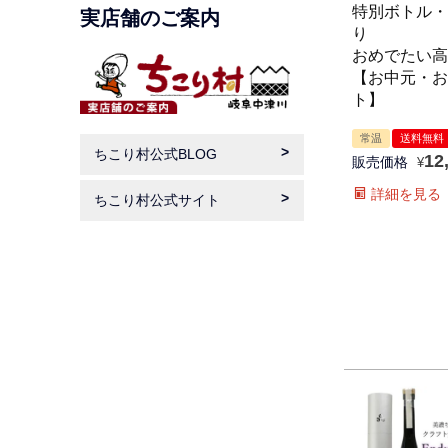
特別ボトル・
実店舗のご案内
り
おめでたい高
【お中元・お
ト】
常温
送料無料
ちこり村公式BLOG
12
販売価格
¥
詳細を見る
ちこり村公式サイト