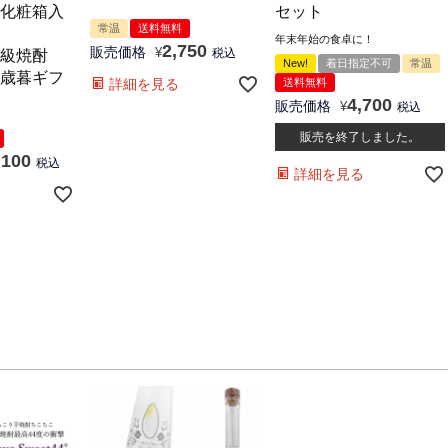
化粧箱入
セット
常温
送料無料
年末年始の食卓に！
2,750
販売価格
¥
税込
級焼酎
New!
着日指定不可
常温
歳暮ギフ
詳細を見る
送料無料
4,700
販売価格
¥
税込
販売を終了しました。
,100
税込
詳細を見る