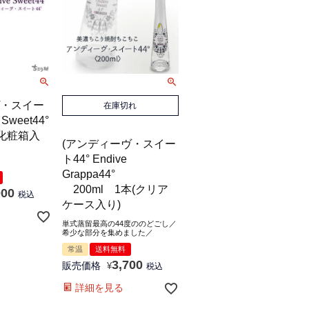
・スイー
在庫切れ
 Sweet44°
(化粧箱入
(アンディーヴ・スイー
ト44° Endive
Grappa44°
200ml 1本(クリア
000
税込
ケース入り)
単式蒸留最高の44度ののどごし／
希少な部分を集めました／
常温
送料無料
3,700
販売価格
¥
税込
詳細を見る