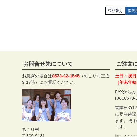
並び替え
優先
お問合せ先について
ご注文
お急ぎの場合は
0573-62-1545
（ちこり村直通
土日・祝日
9-17時）にお電話ください。
（年末年始
FAXから
FAX:0573-
営業日の1
に受注確認
ます。 そ
ます。
ちこり村
509-9131
詳しくは
ご