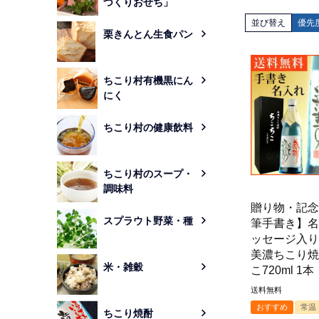
づくりおせち」
並び替え
優先
栗きんとん生食パン
ちこり村有機黒にん
にく
ちこり村の健康飲料
ちこり村のスープ・
調味料
贈り物・記念
スプラウト野菜・種
筆手書き】名
ッセージ入り
美濃ちこり焼
米・雑穀
こ720ml 1本
送料無料
おすすめ
常温
ちこり焼酎