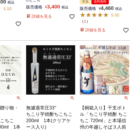
のところ
600
常温
送料無料
税込
3,400
販売価格
¥
税込
4,460
販売価格
5.00
¥
税込
5.00
詳細を見る
（
1
）
詳細を見る
贈り物・
無濾過常圧33°
【桐箱入り】干支ボト
ちこり芋焼酎ちこちこ
ル「ちこり芋焼酎 ちこ
こちこ
200ml 1本(クリアケ
ちこ 720ml」と本場信
0ml 1本
ース入り)
州の年越しそば３人前