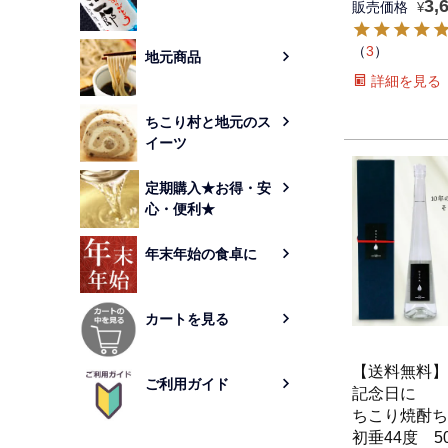
3,
販売価格
¥
（
3
）
地元商品
詳細を見る
ちこり村と地元のス
イーツ
定期購入★お得・安
心・便利★
年末年始の食卓に
カートを見る
【送料無料】
ご利用ガイド
記念日に
ちこり焼酎ち
初垂44度 50