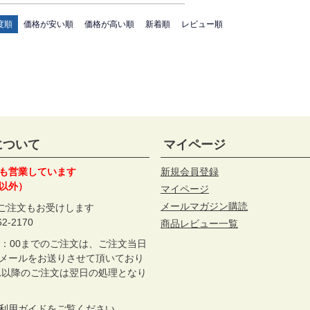
度順
価格が安い順
価格が高い順
新着順
レビュー順
について
マイページ
も営業しています
新規会員登録
以外）
マイページ
メールマガジン購読
のご注文もお受けします
62-2170
商品レビュー一覧
2：00までのご注文は、ご注文当日
メールをお送りさせて頂いており
れ以降のご注文は翌日の処理となり
利用ガイド
をご覧ください。