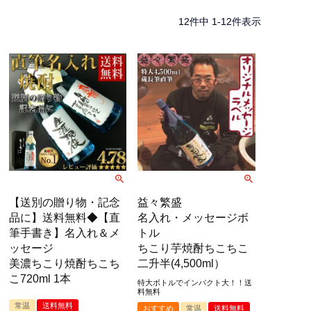
12
件中
1
-
12
件表示
【送別の贈り物・記念
益々繁盛
品に】送料無料◆【直
名入れ・メッセージボ
筆手書き】名入れ＆メ
トル
ッセージ
ちこり芋焼酎ちこちこ
美濃ちこり焼酎ちこち
二升半(4,500ml）
こ720ml 1本
特大ボトルでインパクト大！！送
料無料
常温
送料無料
おすすめ
常温
送料無料