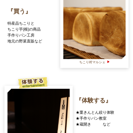
『買う』
特産品ちこりと
ちこり芋(根)の商品
手作りパン工房
地元の野菜直販など
ちこり村マルシェ
体験する entertainment
『体験する』
★栗きんとん絞り体験
★手作りパン教室
★蔵開き など