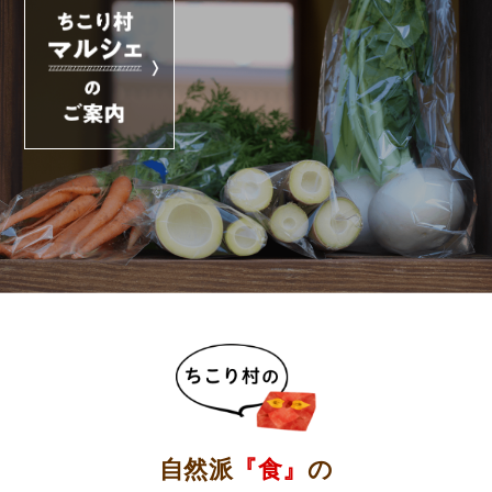
自然派
『食』
の