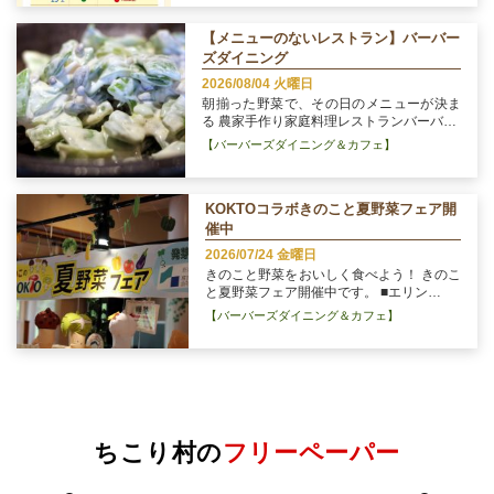
【メニューのないレストラン】バーバー
ズダイニング
2026/08/04 火曜日
朝揃った野菜で、その日のメニューが決ま
る 農家手作り家庭料理レストランバーバ…
【バーバーズダイニング＆カフェ】
KOKTOコラボきのこと夏野菜フェア開
催中
2026/07/24 金曜日
きのこと野菜をおいしく食べよう！ きのこ
と夏野菜フェア開催中です。 ■エリン…
【バーバーズダイニング＆カフェ】
ちこり村の
フリーペーパー