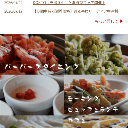
2026/07/24
KOKTOコラボきのこと夏野菜フェア開催中
2026/07/17
【期間中特別謝恩価格】鰻＆牛祭り ディア中津川
もっと
詳しく ▶