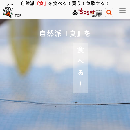
メ
TOP
ニ
ュ
ー
開
閉
ボ
タ
ン