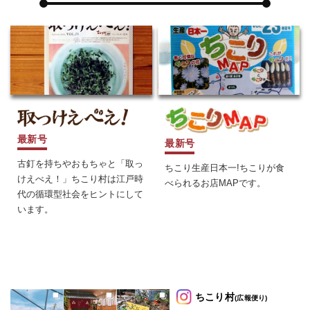
最新号
最新号
古釘を持ちやおもちゃと「取っ
ちこり生産日本一!ちこりが食
けえべえ！」ちこり村は江戸時
べられるお店MAPです。
代の循環型社会をヒントにして
います。
ちこり村
(広報便り)