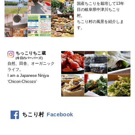
国産ちこりを栽培して13年
目の岐阜県中津川ちこり
村。
ちこり村の風景を紹介しま
す。
ちっこりちこ蔵
(今日のバーバーズ)
自然、田舎、オーガニック
ライフ。
I am a Japanese Ninjya
‘Chicori-Chicozo’
ちこり村
Facebook