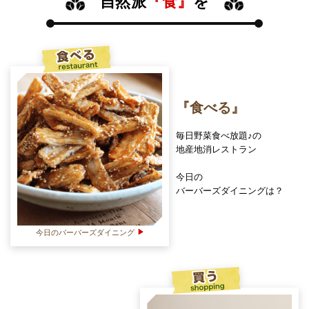
自然派
『食』
を
食べる restaurant
『食べる』
毎日野菜食べ放題♪の
地産地消レストラン
今日の
バーバーズダイニングは？
今日のバーバーズダイニング
買う shopping