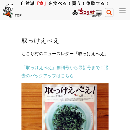
メ
TOP
ニ
ュ
ー
取っけえべえ
開
閉
ちこり村のニュースレター「取っけえべえ」
ボ
タ
「取っけえべえ」創刊号から最新号まで！過
ン
去のバックアップはこちら