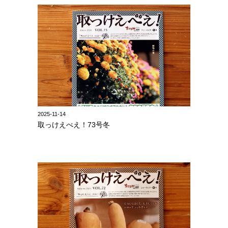
2025-11-14
取っけえべえ！73号冬