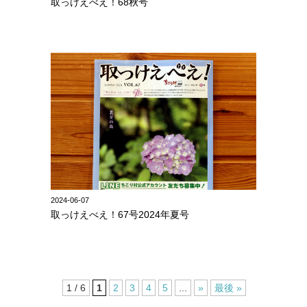
取っけえべえ！68秋号
2024-06-07
取っけえべえ！67号2024年夏号
1 / 6
1
2
3
4
5
...
»
最後 »