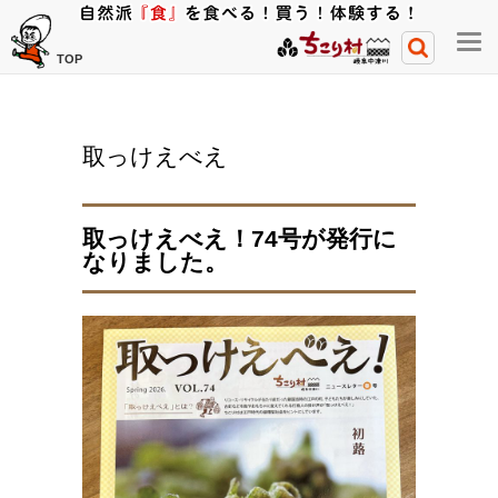
メ
TOP
ニ
ュ
ー
取っけえべえ
開
閉
ボ
取っけえべえ！74号が発行に
タ
なりました。
ン