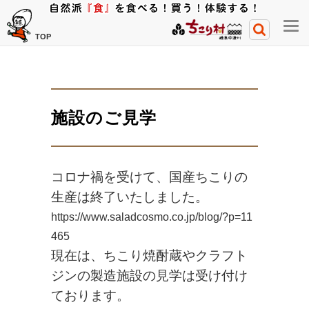
メ
TOP
ニ
ュ
ー
開
施設のご見学
閉
ボ
タ
ン
コロナ禍を受けて、国産ちこりの
生産は終了いたしました。
https://www.saladcosmo.co.jp/blog/?p=11
465
現在は、ちこり焼酎蔵やクラフト
ジンの製造施設の見学は受け付け
ております。