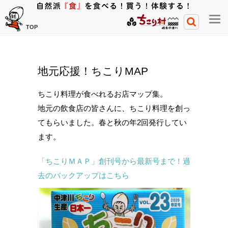
メ
TOP
ニ
ュ
ー
地元応援！ちこりMAP
開
閉
ちこり料理が食べれるお店マップ集。
ボ
地元の飲食店の皆さんに、ちこり料理を創っ
タ
てもらいました。春と秋の年2回発行してい
ン
ます。
「ちこりＭＡＰ」創刊号から最新号まで！過
去のバックアップはこちら