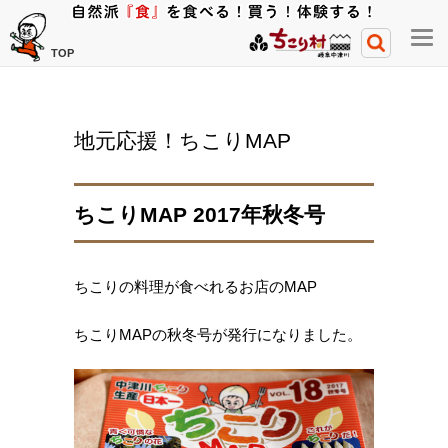
メ
TOP
ニ
ュ
ー
地元応援！ちこりMAP
開
閉
ボ
ちこりMAP 2017年秋冬号
タ
ン
ちこりの料理が食べれるお店のMAP
ちこりMAPの秋冬号が発行になりました。