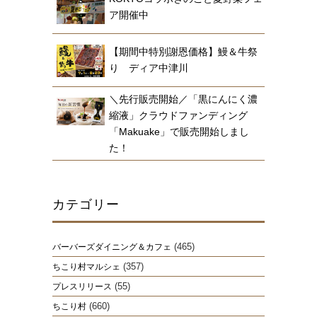
ア開催中
【期間中特別謝恩価格】鰻＆牛祭
り ディア中津川
＼先行販売開始／「黒にんにく濃
縮液」クラウドファンディング
「Makuake」で販売開始しまし
た！
カテゴリー
(465)
バーバーズダイニング＆カフェ
(357)
ちこり村マルシェ
(55)
プレスリリース
(660)
ちこり村