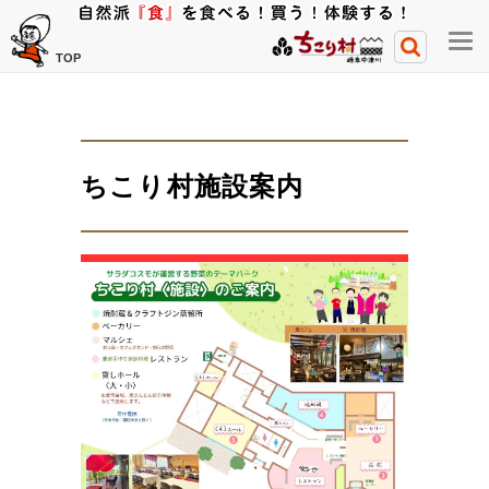
メ
TOP
ニ
ュ
ー
開
ちこり村施設案内
閉
ボ
タ
ン