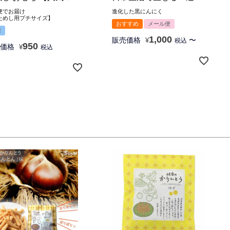
】
の身体的疲労感を軽減
便でお届け
進化した黒にんにく
ためし用プチサイズ】
120ｇ 1袋 (約17日分) / 2袋
おすすめ
メール便
/ 5袋 / 8袋
凍
1,000
販売価格
〜
¥
税込
950
価格
¥
税込