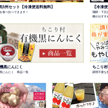
気5州セット【冷凍便送料無料】
【冷凍便
を食べ比べできます！
飛騨・下呂
梱がおすす
有機黒にんにく
ちこり村
黒にんにく 商品一覧
調理不要な