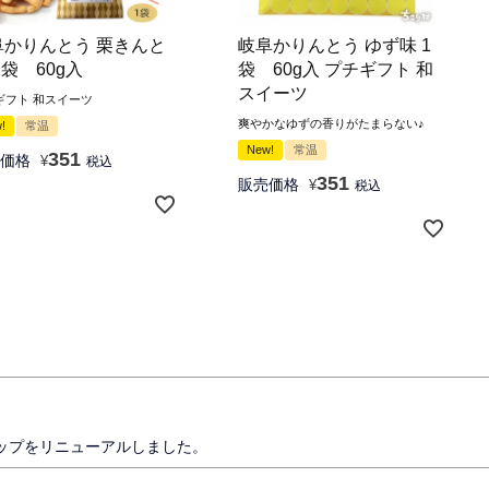
阜かりんとう 栗きんと
岐阜かりんとう ゆず味 1
1袋 60g入
袋 60g入 プチギフト 和
スイーツ
ギフト 和スイーツ
爽やかなゆずの香りがたまらない♪
!
常温
New!
常温
351
価格
¥
税込
351
販売価格
¥
税込
ップをリニューアルしました。