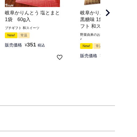
岐阜かりんとう 塩とまと
岐阜かりんとう ちこり茶
1袋 60g入
黒糖味 1袋 60g入 プチ
フト 和スイーツ
プチギフト 和スイーツ
野菜由来のお茶が香ばしくてほろ苦
New!
常温
♪
351
販売価格
¥
税込
New!
常温
351
販売価格
¥
税込