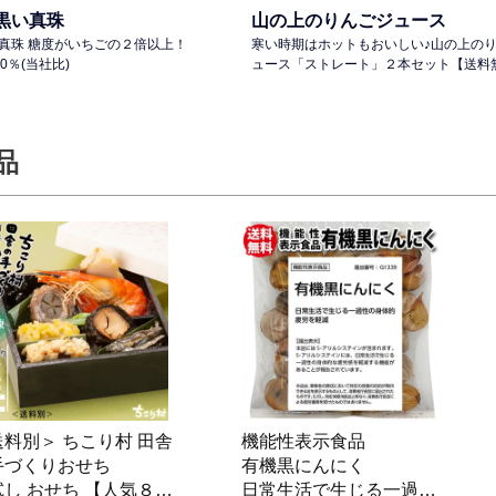
黒い真珠
山の上のりんごジュース
真珠 糖度がいちごの２倍以上！
寒い時期はホットもおいしい♪山の上の
0％(当社比)
ュース「ストレート」２本セット【送料
品
送料別＞ ちこり村 田舎
機能性表示食品
手づくりおせち
有機黒にんにく
し おせち 【人気８
日常生活で生じる一過性