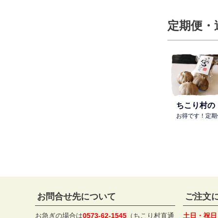
定期便・
ちこり村の
お得です！定期
お問合せ先について
ご注文
お急ぎの場合は
0573-62-1545
（ちこり村直通
土日・祝日