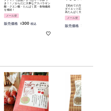
メディアで話題／さっぱり！やみつ
き！！／からだに大事なアスパラギン
スープ【メール便送料無
【初めての方におすすめ】
酸・クエン酸・たんぱく質・食物繊維
ダイエット応援！
料】
を補給！
高たんぱく大豆ミートで満足スープ
メール便
メール便
300
販売価格
¥
税込
1,580
販売価格
¥
税込