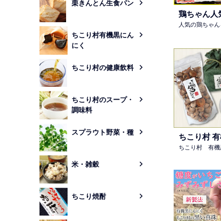
栗きんとん生食パン
鶏ちゃん人
人気の鶏ちゃん
ちこり村有機黒にん
にく
ちこり村の健康飲料
ちこり村のスープ・
調味料
スプラウト野菜・種
ちこり村 
ちこり村 有機
米・雑穀
ちこり焼酎