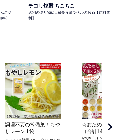
チコリ焼酎 ちこちこ
りんごジ
送別の贈り物に...蔵長直筆ラベルのお酒【送料無
無料】
料】
調理不要の常備菜！もや
☆おためし全７種類×２袋
しレモン 1袋
（合計14袋）☆
やさしい野菜プロテイン