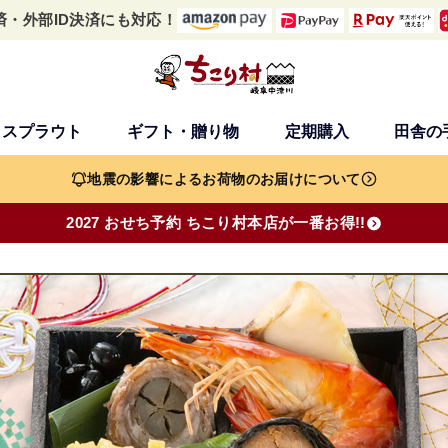
済・外部ID決済にも対応！
・スプラウト
ギフト・贈り物
定期購入
田舎の
検索
地震の影響によるお荷物のお届けについて
2027 おせち予約 ちこり村本店が一番お得!!