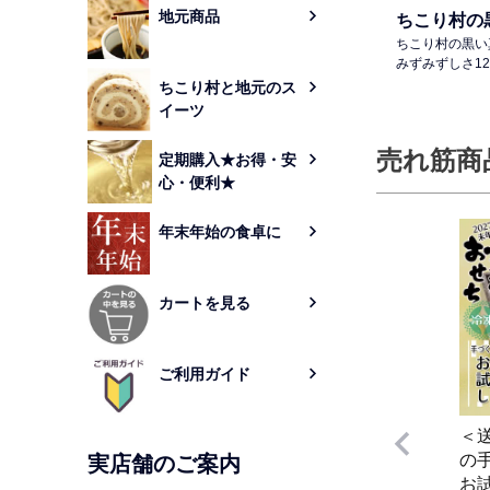
地元商品
ちこり村の
ちこり村の黒い
みずみずしさ12
ちこり村と地元のス
イーツ
売れ筋商
定期購入★お得・安
心・便利★
年末年始の食卓に
カートを見る
ご利用ガイド
＜
の
実店舗のご案内
お試