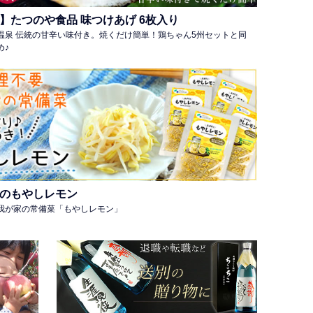
】たつのや食品 味つけあげ 6枚入り
温泉 伝統の甘辛い味付き。焼くだけ簡単！鶏ちゃん5州セットと同
め♪
のもやしレモン
我が家の常備菜「もやしレモン」