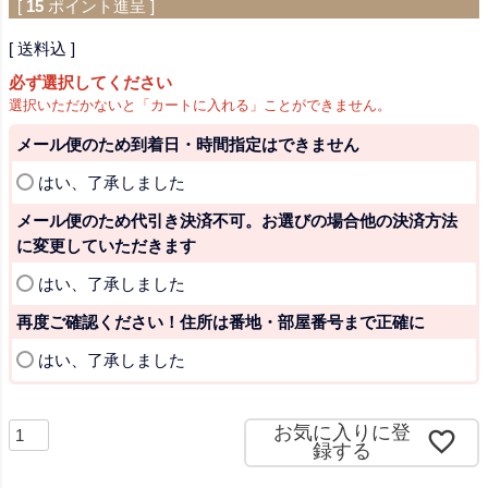
[
15
ポイント進呈 ]
送料込
必ず選択してください
選択いただかないと「カートに入れる」ことができません。
メール便のため到着日・時間指定はできません
(
はい、了承しました
必
メール便のため代引き決済不可。お選びの場合他の決済方法
須
に変更していただきます
)
(
はい、了承しました
必
再度ご確認ください！住所は番地・部屋番号まで正確に
須
)
(
はい、了承しました
必
須
)
お気に入りに登
録する