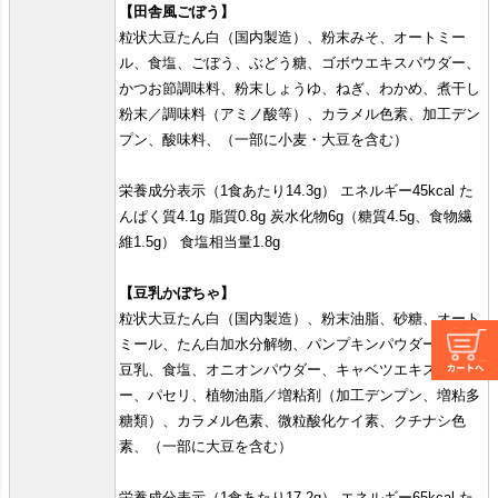
【田舎風ごぼう】
粒状大豆たん白（国内製造）、粉末みそ、オートミー
ル、食塩、ごぼう、ぶどう糖、ゴボウエキスパウダー、
かつお節調味料、粉末しょうゆ、ねぎ、わかめ、煮干し
粉末／調味料（アミノ酸等）、カラメル色素、加工デン
プン、酸味料、（一部に小麦・大豆を含む）
栄養成分表示（1食あたり14.3g） エネルギー45kcal た
んぱく質4.1g 脂質0.8g 炭水化物6g（糖質4.5g、食物繊
維1.5g） 食塩相当量1.8g
【豆乳かぼちゃ】
粒状大豆たん白（国内製造）、粉末油脂、砂糖、オート
ミール、たん白加水分解物、パンプキンパウダー、粉末
豆乳、食塩、オニオンパウダー、キャベツエキスパウダ
ー、パセリ、植物油脂／増粘剤（加工デンプン、増粘多
糖類）、カラメル色素、微粒酸化ケイ素、クチナシ色
素、（一部に大豆を含む）
栄養成分表示（1食あたり17.2g） エネルギー65kcal た