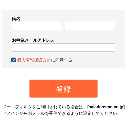
氏名
(
必
須
お申込メールアドレス
)
(
必
個人情報保護方針
に同意する
須
)
登録
メールフィルタをご利用されている場合は、
[saladcosmo.co.jp]
ドメインからのメールを受信できるように設定してください。