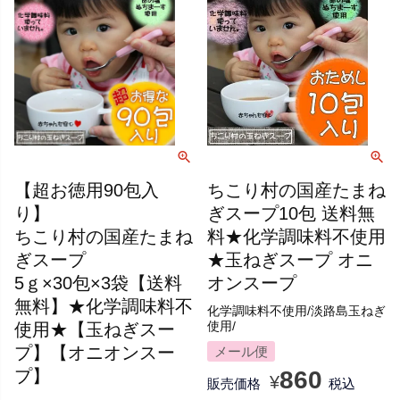
【超お徳用90包入
ちこり村の国産たまね
り】
ぎスープ10包 送料無
ちこり村の国産たまね
料★化学調味料不使用
ぎスープ
★玉ねぎスープ オニ
5ｇ×30包×3袋【送料
オンスープ
無料】★化学調味料不
化学調味料不使用/淡路島玉ねぎ
使用★【玉ねぎスー
使用/
プ】【オニオンスー
メール便
プ】
860
¥
販売価格
税込