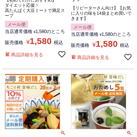
【初めての方におすすめ】
ダイエット応援！
【リピーターさん向け】【お気
高たんぱく大豆ミートで満足ス
に入りの味を14袋まとめ買いで
ープ
きます】
メール便
メール便
当店通常価格
1,580
のところ
¥
当店通常価格
1,580
のところ
¥
1,580
¥
1,580
販売価格
税込
¥
販売価格
税込
商品詳細を見る
商品詳細を見る