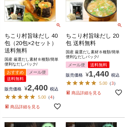
ちこり村旨味だし 40
ちこり村旨味だし 20
包（20包×2セット）
包 送料無料
送料無料
国産 厳選だし素材８種類/簡単
便利なだしパック/
国産 厳選だし素材８種類/簡単
便利なだしパック/
メール便
送料無料
1,440
おすすめ
メール便
¥
販売価格
税込
送料無料
5.00
（
3
）
2,400
¥
販売価格
税込
商品詳細を見る
5.00
（
4
）
商品詳細を見る