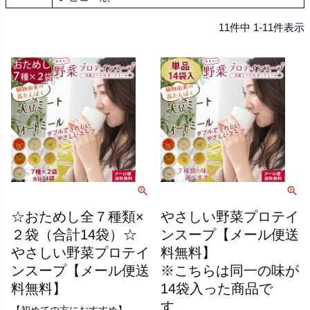
11
件中
1
-
11
件表示
☆おためし全７種類×
やさしい野菜プロテイ
２袋（合計14袋）☆
ンスープ【メール便送
やさしい野菜プロテイ
料無料】
ンスープ【メール便送
※こちらは同一の味が
料無料】
14袋入った商品で
す。