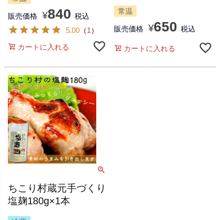
840
常温
¥
販売価格
税込
650
¥
販売価格
税込
5.00
（
1
）
カートに入れる
カートに入れる
ちこり村蔵元手づくり
塩麹180g×1本