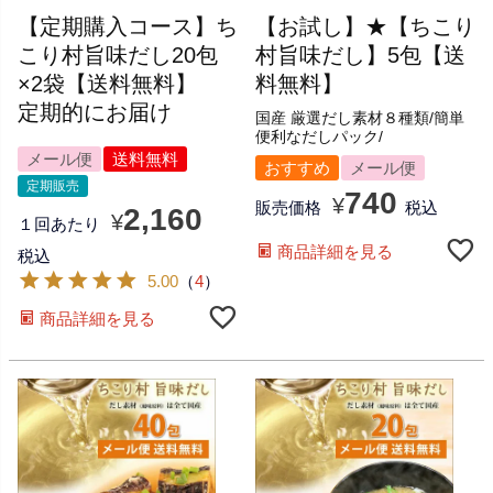
【定期購入コース】ち
【お試し】★【ちこり
こり村旨味だし20包
村旨味だし】5包【送
×2袋【送料無料】
料無料】
定期的にお届け
国産 厳選だし素材８種類/簡単
便利なだしパック/
メール便
送料無料
おすすめ
メール便
定期販売
740
¥
販売価格
税込
2,160
¥
１回あたり
商品詳細を見る
税込
5.00
（
4
）
商品詳細を見る