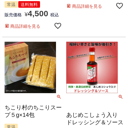
常温
送料無料
商品詳細を見る
4,500
¥
販売価格
税込
商品詳細を見る
ちこり村のちこりスー
プ５g×14包
あじめこしょう入り
ドレッシング＆ソース
常温