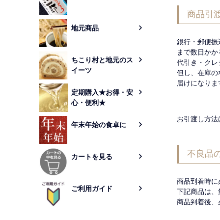
商品引
地元商品
銀行・郵便振
まで数日かか
ちこり村と地元のス
代引き・クレ
イーツ
但し、在庫の
届けになりま
定期購入★お得・安
心・便利★
お引渡し方法
年末年始の食卓に
不良品
カートを見る
商品到着時に
ご利用ガイド
下記商品は、
商品到着後、