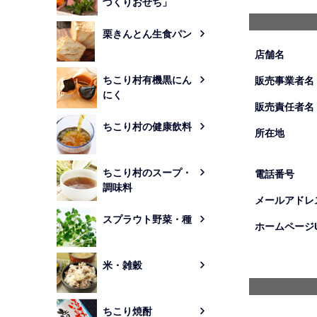
づくりおせち」
栗きんとん生食パン
店舗名
ちこり村有機黒にん
販売事業者名
にく
販売責任者名
ちこり村の健康飲料
所在地
ちこり村のスープ・
電話番号
調味料
メールアドレ
スプラウト野菜・種
ホームページU
米・雑穀
ちこり焼酎