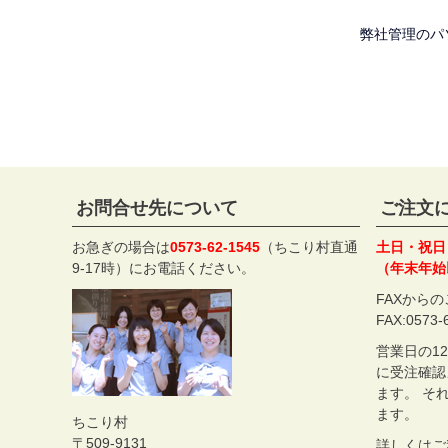
弊社管理のパ
お問合せ先について
ご注文
お急ぎの場合は
0573-62-1545
（ちこり村直通
土日・祝日
9-17時）にお電話ください。
（年末年始
FAXから
FAX:0573-
営業日の1
に受注確認
ます。 そ
ます。
ちこり村
509-9131
詳しくは
ご