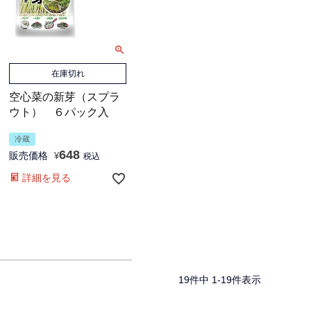
在庫切れ
空心菜の新芽（スプラ
ウト） ６パック入
冷蔵
648
販売価格
¥
税込
詳細を見る
19
件中
1
-
19
件表示