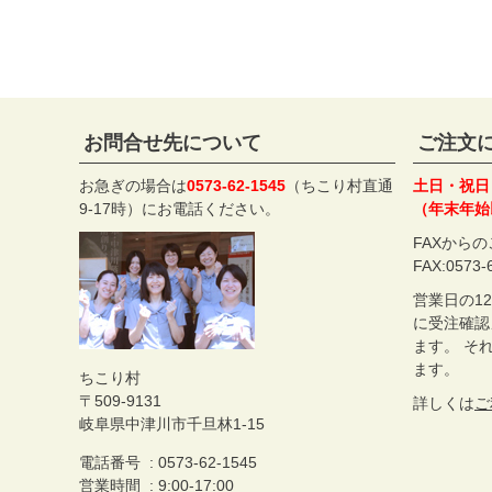
お問合せ先について
ご注文
お急ぎの場合は
0573-62-1545
（ちこり村直通
土日・祝日
9-17時）にお電話ください。
（年末年始
FAXから
FAX:0573-
営業日の1
に受注確認
ます。 そ
ます。
ちこり村
509-9131
詳しくは
ご
岐阜県中津川市千旦林1-15
電話番号
0573-62-1545
営業時間
9:00-17:00