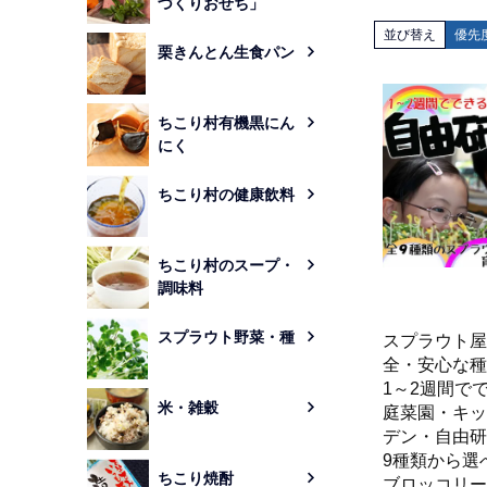
づくりおせち」
並び替え
優先
栗きんとん生食パン
ちこり村有機黒にん
にく
ちこり村の健康飲料
ちこり村のスープ・
調味料
スプラウト野菜・種
スプラウト屋
全・安心な種
1～2週間で
米・雑穀
庭菜園・キッ
デン・自由研
9種類から選
ちこり焼酎
ブロッコリー