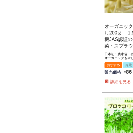
オーガニック
し200ｇ 
機JAS認証
菜・スプラウ
日本初！農水省 有
オーガニックもや
おすすめ
冷蔵
86
販売価格
¥
詳細を見る