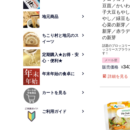
豆苗／かいわ
子大豆もやし
地元商品
やし／緑豆も
心菜の新芽／
新芽／赤ラデ
ちこり村と地元のス
の新芽
イーツ
話題のブロッコリ
ッコリースプラウ
す！
定期購入★お得・安
心・便利★
メール便
34
販売価格
¥
年末年始の食卓に
詳細を見る
カートを見る
ご利用ガイド