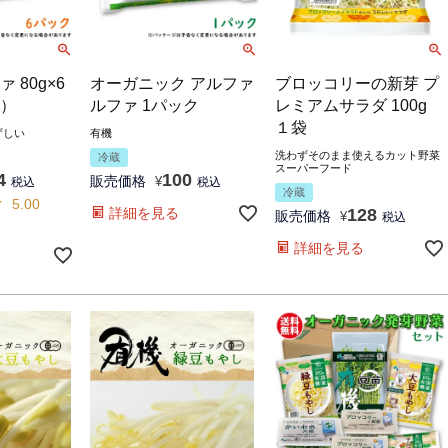
 80g×6
オーガニック アルファ
ブロッコリーの新芽 プ
）
ルファ 1パック
レミアムサラダ 100g
１袋
ずしい
有機
洗わずそのまま使えるカット野菜
冷蔵
スーパーフード
4
100
販売価格
税込
¥
税込
冷蔵
5.00
詳細を見る
128
販売価格
¥
税込
詳細を見る