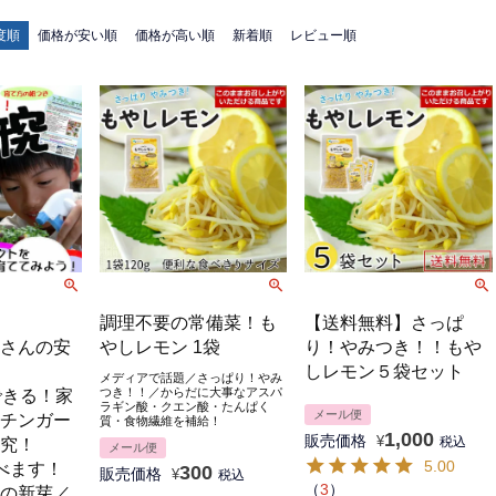
度順
価格が安い順
価格が高い順
新着順
レビュー順
調理不要の常備菜！も
【送料無料】さっぱ
さんの安
やしレモン 1袋
り！やみつき！！もや
しレモン５袋セット
メディアで話題／さっぱり！やみ
つき！！／からだに大事なアスパ
できる！家
ラギン酸・クエン酸・たんぱく
メール便
チンガー
質・食物繊維を補給！
1,000
販売価格
¥
税込
究！
メール便
5.00
べます！
300
販売価格
¥
税込
（
3
）
の新芽／