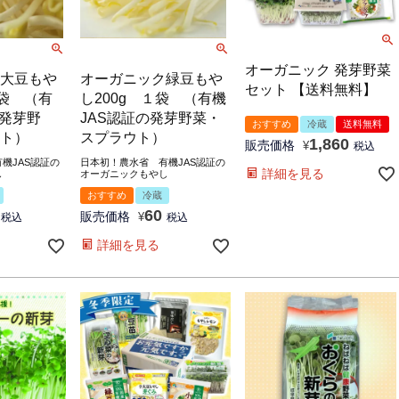
オーガニック 発芽野菜
大豆もや
オーガニック緑豆もや
セット 【送料無料】
１袋 （有
し200g １袋 （有機
の発芽野
JAS認証の発芽野菜・
おすすめ
冷蔵
送料無料
ト）
スプラウト）
1,860
販売価格
¥
税込
機JAS認証の
日本初！農水省 有機JAS認証の
詳細を見る
し
オーガニックもやし
おすすめ
冷蔵
60
販売価格
税込
¥
税込
詳細を見る