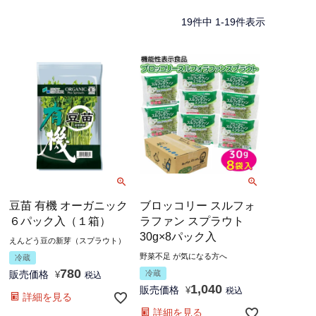
19
件中
1
-
19
件表示
豆苗 有機 オーガニック
ブロッコリー スルフォ
６パック入（１箱）
ラファン スプラウト
30g×8パック入
えんどう豆の新芽（スプラウト）
野菜不足 が気になる方へ
冷蔵
780
販売価格
冷蔵
¥
税込
1,040
販売価格
¥
税込
詳細を見る
詳細を見る