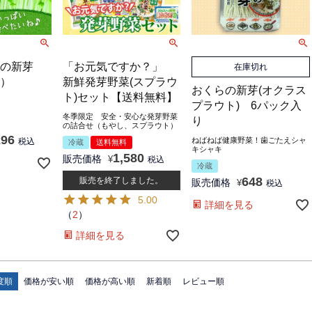
の新芽
「お元気ですか？」
在庫切れ
）
新鮮発芽野菜(スプラウ
おくらの新芽(オクラス
ト)セット【送料無料】
プラウト) 6パック入
冬季限定 安全・安心な発芽野菜
り
の詰合せ（もやし、スプラウト）
296
ねばねば健康野菜！歯ごたえシャ
税込
冷蔵
送料無料
キシャキ
1,580
販売価格
¥
税込
冷蔵
648
販売を終了しました。
販売価格
¥
税込
5.00
詳細を見る
（
2
）
詳細を見る
度順
価格が安い順
価格が高い順
新着順
レビュー順