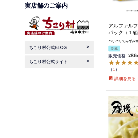
実店舗のご案内
アルファルファ
パック（１箱
パリパリでみずみ
ちこり村公式BLOG
冷蔵
86
販売価格
¥
ちこり村公式サイト
（
1
）
詳細を見る