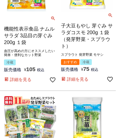
子大豆もやし 芽ぐみ サ
機能性表示食品 ナムル
ラダコスモ 200g １袋
サラダ 3品目の芽ぐみ
（発芽野菜・スプラウ
200g １袋
ト）
血圧が高めの方にオススメしたい
スプラウト 発芽野菜 モヤシ
簡単・便利なカット野菜
おすすめ
冷蔵
冷蔵
75
105
販売価格
販売価格
¥
税込
¥
税込
詳細を見る
詳細を見る