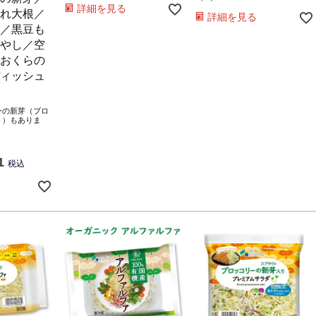
詳細を見る
れ大根／
詳細を見る
／黒豆も
やし／空
おくらの
ィッシュ
ーの新芽（ブロ
ト）もありま
1
税込