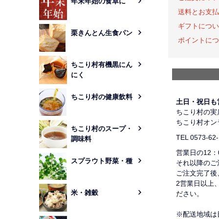
年末年始の食卓に
送料とお支払
ギフトについ
栗きんとん生食パン
ポイントにつ
ちこり村有機黒にん
にく
ちこり村の健康飲料
土日・祝日も
ちこり村の実
ちこり村オン
ちこり村のスープ・
TEL 0573-62
調味料
営業日の12
スプラウト野菜・種
それ以降のご
ご注文完了後
2営業日以上
米・雑穀
ださい。
※配送地域は