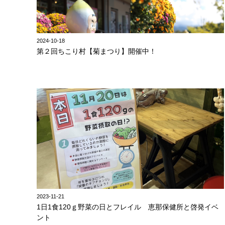
2024-10-18
第２回ちこり村【菊まつり】開催中！
2023-11-21
1日1食120ｇ野菜の日とフレイル 恵那保健所と啓発イベ
ント