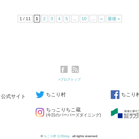
1 / 11
1
2
3
4
5
...
10
...
»
最後 »
>ブログトップ
ちこり村
ちこり
公式サイト
ちっこりちこ蔵
(今日のバーバーズダイニング)
©
ちこり村 公式blog
. all rights reserved.