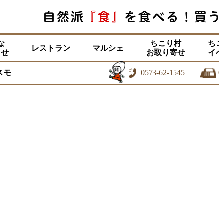
な
ちこり村
ち
レストラン
マルシェ
らせ
お取り寄せ
イ
スモ
0573-62-1545