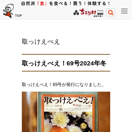
メ
TOP
ニ
ュ
ー
取っけえべえ
開
閉
ボ
取っけえべえ！69号2024年冬
タ
ン
取っけえべえ！69号が発行になりました。