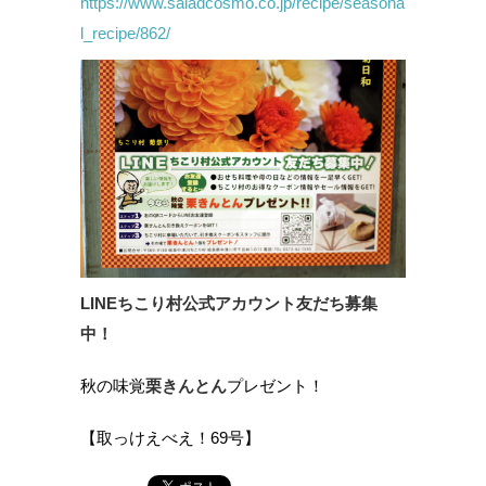
https://www.saladcosmo.co.jp/recipe/seasona
l_recipe/862/
LINEちこり村公式アカウント友だち募集
中！
秋の味覚
栗きんとん
プレゼント！
【取っけえべえ！69号】