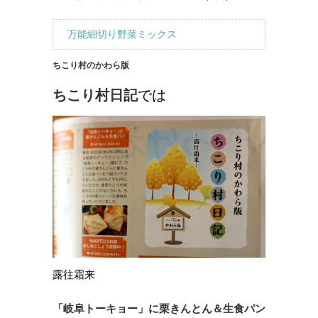
万能細切り野菜ミックス
ちこり村のかわら版
ちこり村日記
では
露往霜来
「岐阜トーキョー」に栗きんとん＆生食パン