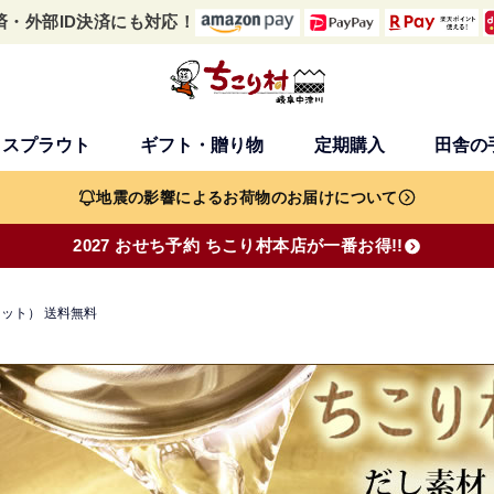
済・外部ID決済にも対応！
・スプラウト
ギフト・贈り物
定期購入
田舎の
検索
地震の影響によるお荷物のお届けについて
2027 おせち予約 ちこり村本店が一番お得!!
セット） 送料無料