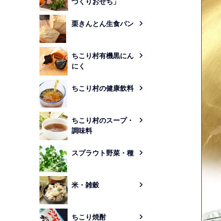
づくりおせち」
栗きんとん生食パン
ちこり村有機黒にん
にく
ちこり村の健康飲料
ちこり村のスープ・
調味料
スプラウト野菜・種
米・雑穀
ちこり焼酎