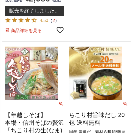
販売を終了しました。
4.50
（
2
）
商品詳細を見る
【年越しそば】
ちこり村旨味だし 20
本場・信州そばの贅沢
包 送料無料
「ちこり村の生(なま)
国産 厳選だし素材８種類/簡単