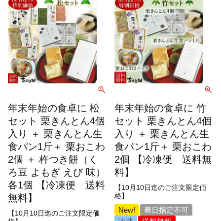
年末年始の食卓に 松
年末年始の食卓に 竹
セット 栗きんとん4個
セット 栗きんとん4個
入り ＋ 栗きんとん生
入り ＋ 栗きんとん生
食パン1斤＋ 栗おこわ
食パン1斤＋ 栗おこわ
2個 ＋ 杵つき餅（く
2個 【冷凍便 送料無
ろ豆 よもぎ えび 味）
料】
各1個 【冷凍便 送料
【10月10日迄のご注文限定価
無料】
格】
New!
着日指定不可
【10月10日迄のご注文限定価