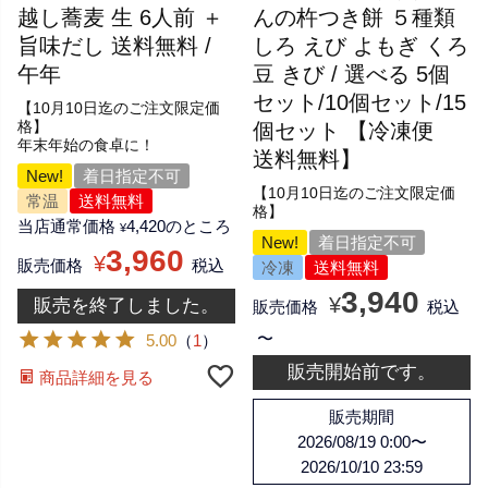
越し蕎麦 生 6人前 ＋
んの杵つき餅 ５種類
旨味だし 送料無料 /
しろ えび よもぎ くろ
午年
豆 きび / 選べる 5個
セット/10個セット/15
【10月10日迄のご注文限定価
格】
個セット 【冷凍便
年末年始の食卓に！
送料無料】
New!
着日指定不可
【10月10日迄のご注文限定価
常温
送料無料
格】
当店通常価格
4,420
のところ
¥
New!
着日指定不可
3,960
¥
販売価格
税込
冷凍
送料無料
3,940
¥
販売を終了しました。
販売価格
税込
〜
5.00
（
1
）
販売開始前です。
商品詳細を見る
販売期間
2026/08/19 0:00
〜
2026/10/10 23:59