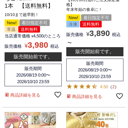
1本 【送料無料】
格】
年末年始の食卓に！
10/10まで超早割！
New!
着日指定不可
New!
着日指定不可
冷凍
送料無料
常温
送料無料
3,890
¥
販売価格
税込
当店通常価格
4,500
のところ
¥
〜
3,980
¥
販売価格
税込
販売開始前です。
販売開始前です。
販売期間
販売期間
2026/08/19 0:00
〜
2026/08/19 0:00
〜
2026/10/10 23:59
2026/10/10 23:59
4.50
（
2
）
商品詳細を見る
商品詳細を見る