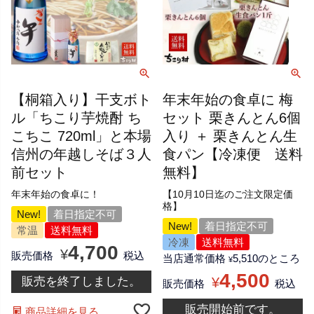
【桐箱入り】干支ボト
年末年始の食卓に 梅
ル「ちこり芋焼酎 ち
セット 栗きんとん6個
こちこ 720ml」と本場
入り ＋ 栗きんとん生
信州の年越しそば３人
食パン【冷凍便 送料
前セット
無料】
年末年始の食卓に！
【10月10日迄のご注文限定価
格】
New!
着日指定不可
New!
着日指定不可
常温
送料無料
冷凍
送料無料
4,700
¥
販売価格
税込
当店通常価格
5,510
のところ
¥
4,500
販売を終了しました。
¥
販売価格
税込
販売開始前です。
商品詳細を見る