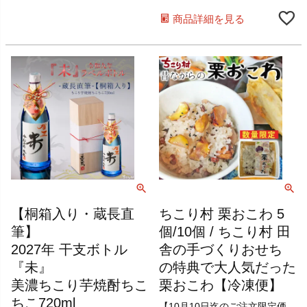
商品詳細を見る
【桐箱入り・蔵長直
ちこり村 栗おこわ 5
筆】
個/10個 / ちこり村 田
2027年 干支ボトル
舎の手づくりおせち
『未』
の特典で大人気だった
美濃ちこり芋焼酎ちこ
栗おこわ【冷凍便】
ちこ720ml
【10月10日迄のご注文限定価