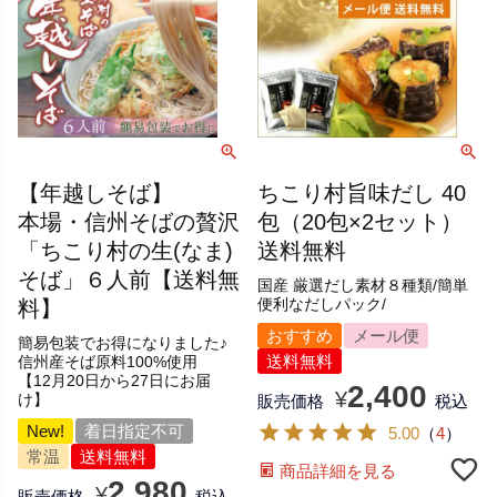
【年越しそば】
ちこり村旨味だし 40
本場・信州そばの贅沢
包（20包×2セット）
「ちこり村の生(なま)
送料無料
そば」６人前【送料無
国産 厳選だし素材８種類/簡単
料】
便利なだしパック/
おすすめ
メール便
簡易包装でお得になりました♪
送料無料
信州産そば原料100%使用
【12月20日から27日にお届
2,400
¥
け】
販売価格
税込
New!
着日指定不可
5.00
（
4
）
常温
送料無料
商品詳細を見る
2,980
¥
販売価格
税込