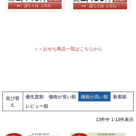
＞＞おせち商品一覧はこちらから
優先度順
価格が安い順
価格が高い順
新着順
並び替
え
レビュー順
13
件中
1
-
13
件表示