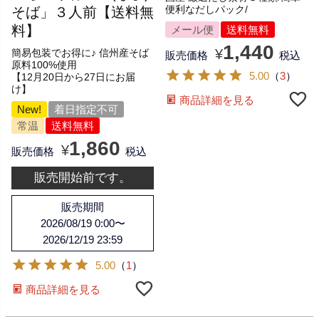
そば」３人前【送料無
便利なだしパック/
料】
メール便
送料無料
1,440
¥
簡易包装でお得に♪ 信州産そば
販売価格
税込
原料100%使用
5.00
（
3
）
【12月20日から27日にお届
け】
商品詳細を見る
New!
着日指定不可
常温
送料無料
1,860
¥
販売価格
税込
販売開始前です。
販売期間
2026/08/19 0:00
〜
2026/12/19 23:59
5.00
（
1
）
商品詳細を見る