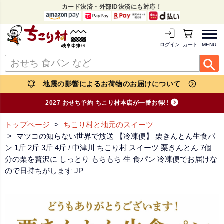
カード決済・外部ID決済にも対応！
MENU
ログイン
カートを見る
地震の影響によるお荷物のお届けについて
2027 おせち予約 ちこり村本店が一番お得!!
トップページ
ちこり村と地元のスイーツ
マツコの知らない世界で放送 【冷凍便】 栗きんとん生食パ
ン 1斤 2斤 3斤 4斤 / 中津川 ちこり村 スイーツ 栗きんとん 7個
分の栗を贅沢に しっとり もちもち 生 食パン 冷凍便でお届けな
ので日持ちがします JP