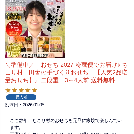
＼準備中／ おせち 2027 冷蔵便でお届け♪ ち
こり村 田舎の手づくりおせち 【人気2品増
量おせち】』二段重 3～4人前 送料無料
購入者
投稿日
2026/01/05
ここ数年、ちこり村のおせちを元旦に家族で楽しんでい
ます。
