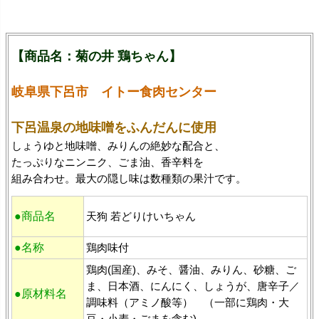
【商品名：菊の井 鶏ちゃん】
岐阜県下呂市 イトー食肉センター
下呂温泉の地味噌をふんだんに使用
しょうゆと地味噌、みりんの絶妙な配合と、
たっぷりなニンニク、ごま油、香辛料を
組み合わせ。最大の隠し味は数種類の果汁です。
●商品名
天狗 若どりけいちゃん
●名称
鶏肉味付
鶏肉(国産)、みそ、醤油、みりん、砂糖、ご
ま、日本酒、にんにく、しょうが、唐辛子／
●原材料名
調味料（アミノ酸等） （一部に鶏肉・大
豆・小麦・ごまを含む)