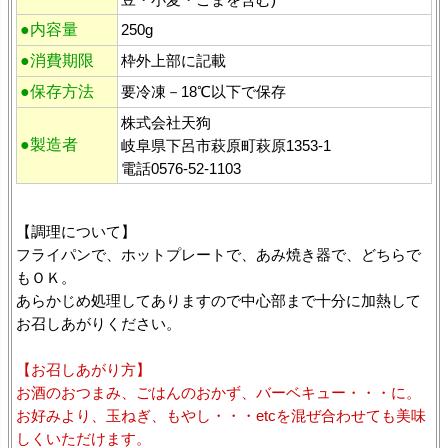
●内容量
250g
●消費期限
枠外上部に記載
●保存方法
要冷凍－18℃以下で保存
株式会社天狗
●製造者
岐阜県下呂市萩原町萩原1353-1
電話0576-52-1103
【調理について】
フライパンで、ホットプレートで、あみ焼き器で、どちらで
もＯＫ。
あらかじめ処理してありますので中心部まで十分に加熱して
お召しあがりください。
【お召しあがり方】
お酒のおつまみ、ごはんのおかず、バーベキュー・・・に。
お好みより、玉ねぎ、もやし・・・etcを混ぜ合わせても美味
しくいただけます。