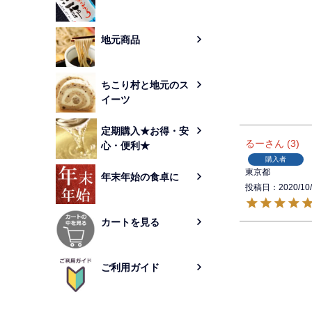
地元商品
ちこり村と地元のス
イーツ
定期購入★お得・安
るー
3
心・便利★
購入者
東京都
年末年始の食卓に
投稿日
2020/10
カートを見る
ご利用ガイド