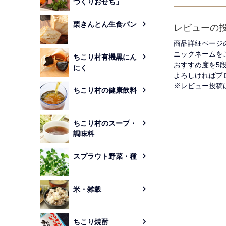
づくりおせち」
栗きんとん生食パン
レビューの
商品詳細ページ
ニックネームを
ちこり村有機黒にん
おすすめ度を5
にく
よろしければプ
※レビュー投稿
ちこり村の健康飲料
ちこり村のスープ・
調味料
スプラウト野菜・種
米・雑穀
ちこり焼酎