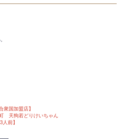
い。
合衆国加盟店】
町 天狗若どりけいちゃん
～3人前】