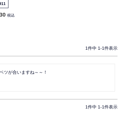
911
30
税込
1
件中
1
-
1
件表示
ベツが合いますね～～！
1
件中
1
-
1
件表示