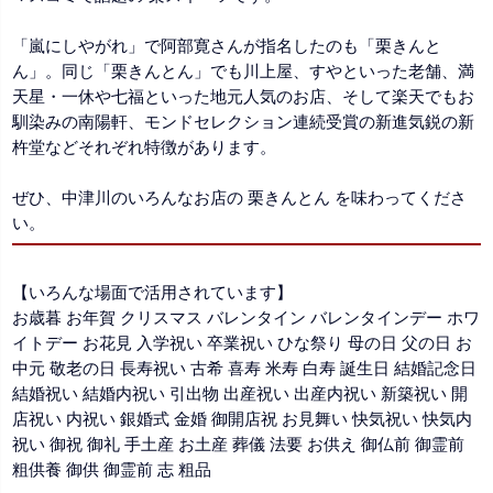
「嵐にしやがれ」で阿部寛さんが指名したのも「栗きんと
ん」。同じ「栗きんとん」でも川上屋、すやといった老舗、満
天星・一休や七福といった地元人気のお店、そして楽天でもお
馴染みの南陽軒、モンドセレクション連続受賞の新進気鋭の新
杵堂などそれぞれ特徴があります。
ぜひ、中津川のいろんなお店の 栗きんとん を味わってくださ
い。
【いろんな場面で活用されています】
お歳暮 お年賀 クリスマス バレンタイン バレンタインデー ホワ
イトデー お花見 入学祝い 卒業祝い ひな祭り 母の日 父の日 お
中元 敬老の日 長寿祝い 古希 喜寿 米寿 白寿 誕生日 結婚記念日
結婚祝い 結婚内祝い 引出物 出産祝い 出産内祝い 新築祝い 開
店祝い 内祝い 銀婚式 金婚 御開店祝 お見舞い 快気祝い 快気内
祝い 御祝 御礼 手土産 お土産 葬儀 法要 お供え 御仏前 御霊前
粗供養 御供 御霊前 志 粗品