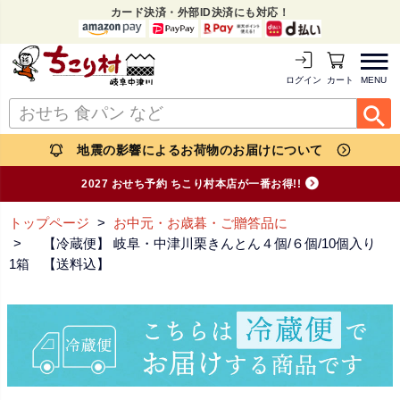
カード決済・外部ID決済にも対応！
MENU
ログイン
カートを見る
地震の影響によるお荷物のお届けについて
2027 おせち予約 ちこり村本店が一番お得!!
トップページ
お中元・お歳暮・ご贈答品に
【冷蔵便】 岐阜・中津川栗きんとん４個/６個/10個入り
1箱 【送料込】