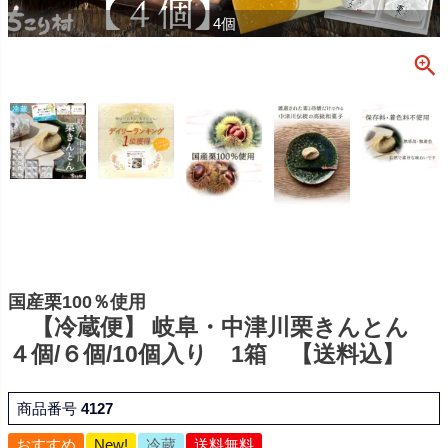
4個
国産栗100％使用
【冷蔵便】 岐阜・中津川栗きんとん
４個/６個/10個入り 1箱 【送料込】
商品番号
4127
おすすめ
New!
冷蔵
送料無料