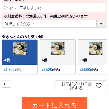
)
(
はい、了承しました
必
※別途送料：北海道800円・沖縄1,500円かかります
須
)
(
必
須
栗きんとんの入り数
4個
)
4個
6個
10個
1,950
2,520
3,560
税込
税込
税込
¥
¥
¥
お気に入りに登
録する
カートに入れる