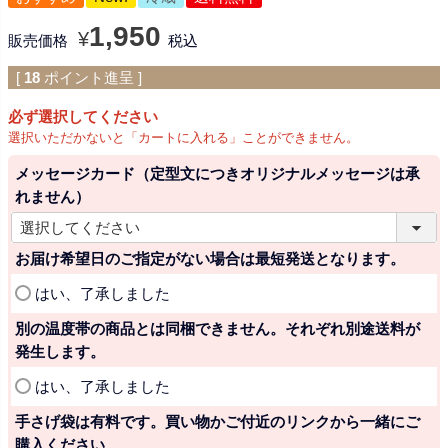
1,950
¥
販売価格
税込
[
18
ポイント進呈 ]
必ず選択してください
選択いただかないと「カートに入れる」ことができません。
メッセージカード（定型文につきオリジナルメッセージは承
れません）
(
必
お届け希望日のご指定がない場合は最短発送となります。
須
(
はい、了承しました
)
必
別の温度帯の商品とは同梱できません。それぞれ別途送料が
須
発生します。
)
(
はい、了承しました
必
手さげ袋は有料です。買い物かご付近のリンクから一緒にご
須
購入ください