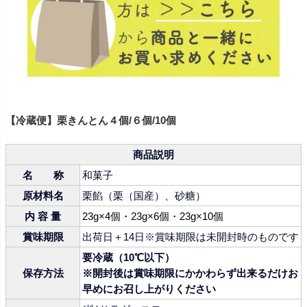
【冷蔵便】栗きんとん４個/６個/10個
商品説明
名 称
和菓子
原材料名
栗餡（栗（国産）、砂糖）
内 容 量
23g×4個・23g×6個・23g×10個
賞味期限
出荷日＋14日※賞味期限は未開封時のものです
要冷蔵（10℃以下）
保存方法
※開封後は賞味期限にかかわらず出来るだけお
早めにお召し上がりください