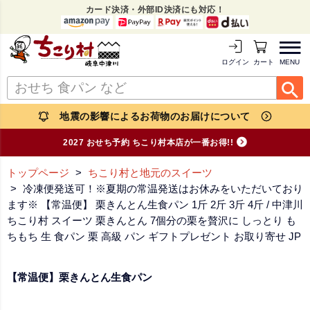
カード決済・外部ID決済にも対応！
MENU
ログイン
カートを見る
地震の影響によるお荷物のお届けについて
2027 おせち予約 ちこり村本店が一番お得!!
トップページ
ちこり村と地元のスイーツ
冷凍便発送可！※夏期の常温発送はお休みをいただいており
ます※ 【常温便】 栗きんとん生食パン 1斤 2斤 3斤 4斤 / 中津川
ちこり村 スイーツ 栗きんとん 7個分の栗を贅沢に しっとり も
ちもち 生 食パン 栗 高級 パン ギフトプレゼント お取り寄せ JP
【常温便】栗きんとん生食パン