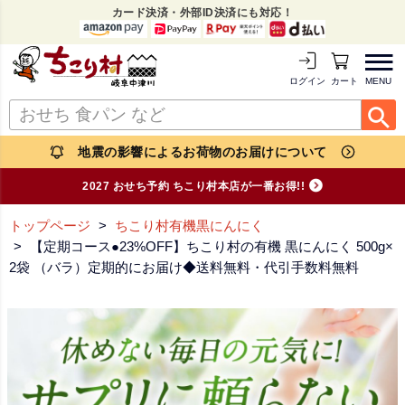
カード決済・外部ID決済にも対応！
MENU
ログイン
カートを見る
地震の影響によるお荷物のお届けについて
2027 おせち予約 ちこり村本店が一番お得!!
トップページ
ちこり村有機黒にんにく
【定期コース●23%OFF】ちこり村の有機 黒にんにく 500g×
2袋 （バラ）定期的にお届け◆送料無料・代引手数料無料