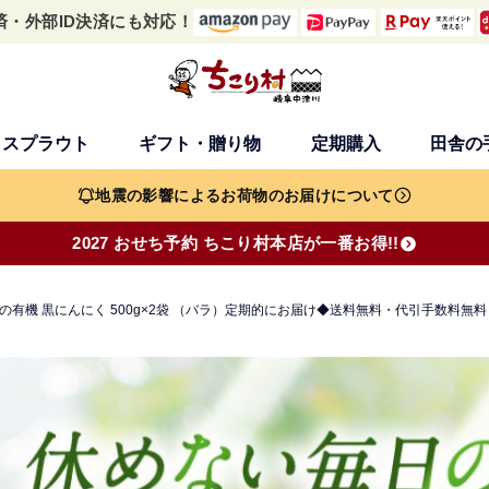
済・外部ID決済にも対応！
・スプラウト
ギフト・贈り物
定期購入
田舎の
検索
地震の影響によるお荷物のお届けについて
2027 おせち予約 ちこり村本店が一番お得!!
村の有機 黒にんにく 500g×2袋 （バラ）定期的にお届け◆送料無料・代引手数料無料