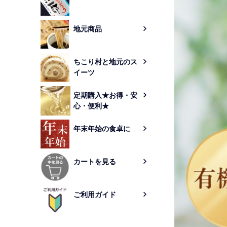
地元商品
ちこり村と地元のス
イーツ
定期購入★お得・安
心・便利★
年末年始の食卓に
カートを見る
ご利用ガイド