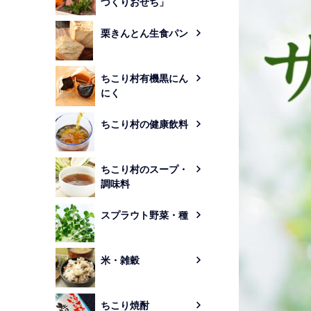
づくりおせち」
栗きんとん生食パン
ちこり村有機黒にん
にく
ちこり村の健康飲料
ちこり村のスープ・
調味料
スプラウト野菜・種
米・雑穀
ちこり焼酎