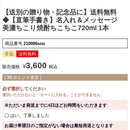
【送別の贈り物・記念品に】送料無料
◆【直筆手書き】名入れ＆メッセージ
美濃ちこり焼酎ちこちこ720ml 1本
商品番号
210006sou
常温
送料無料
3,600
¥
販売価格
税込
[
33
ポイント進呈 ]
必ず選択してください
選択いただかないと「カートに入れる」ことができません。
※ただいま発送までに4日ほどお時間をいただきます
(
はい、了承しました
必
お届け希望日のご指定がない場合は最短発送となります
須