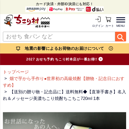
カード決済・外部ID決済にも対応！
MENU
ログイン
カートを見る
地震の影響によるお荷物のお届けについて
2027 おせち予約 ちこり村本店が一番お得!!
トップページ
畑で芋から手作り●世界初の高級焼酎【贈物・記念日におす
すめ】
【送別の贈り物・記念品に】送料無料◆【直筆手書き】名入
れ＆メッセージ美濃ちこり焼酎ちこちこ720ml 1本