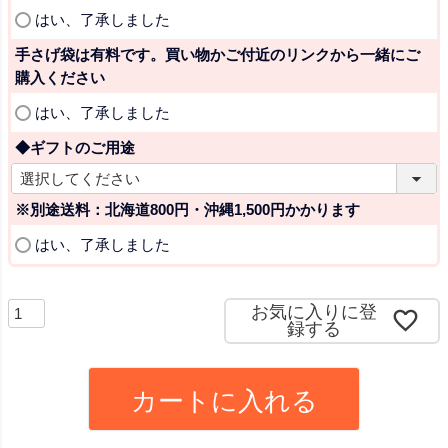
)
(
はい、了承しました
必
手さげ袋は有料です。買い物かご付近のリンクから一緒にご
須
購入ください
)
(
はい、了承しました
必
◆ギフトのご用途
須
)
(
必
※別途送料：北海道800円・沖縄1,500円かかります
須
(
はい、了承しました
)
必
須
)
お気に入りに登
録する
カートに入れる