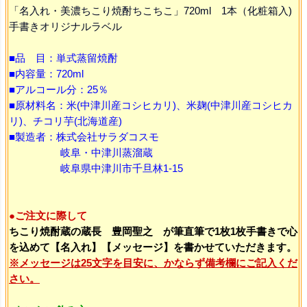
「名入れ・美濃ちこり焼酎ちこちこ」720ml 1本（化粧箱入)
手書きオリジナルラベル
■品 目：単式蒸留焼酎
■内容量：720ml
■アルコール分：25％
■原材料名：米(中津川産コシヒカリ)、米麹(中津川産コシヒカ
リ)、チコリ芋(北海道産)
■製造者：株式会社サラダコスモ
岐阜・中津川蒸溜蔵
岐阜県中津川市千旦林1-15
●ご注文に際して
ちこり焼酎蔵の蔵長 豊岡聖之 が筆直筆で1枚1枚手書きで心
を込めて【名入れ】【メッセージ】を書かせていただきます。
※メッセージは25文字を目安に、かならず備考欄にご記入くだ
さい。