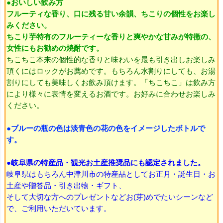
●おいしい飲み方
フルーティな香り、口に残る甘い余韻、ちこりの個性をお楽し
みください。
ちこり芋特有のフルーティーな香りと爽やかな甘みが特徴の、
女性にもお勧めの焼酎です。
ちこちこ本来の個性的な香りと味わいを最も引き出しお楽しみ
頂くにはロックがお薦めです。もちろん水割りにしても、お湯
割りにしても美味しくお飲み頂けます。「ちこちこ」は飲み方
により様々に表情を変えるお酒です。お好みに合わせお楽しみ
ください。
●
ブルーの瓶の色は淡青色の花の色をイメージしたボトルで
す。
●
岐阜県の特産品・観光お土産推奨品にも認定されました。
岐阜県はもちろん中津川市の特産品としてお正月・誕生日・お
土産や贈答品・引き出物・ギフト、
そして大切な方へのプレゼントなどお(芽)めでたいシーンなど
で、ご利用いただいています。