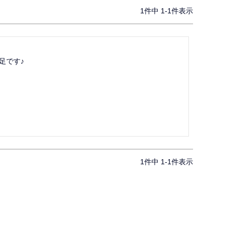
1
件中
1
-
1
件表示
足です♪
1
件中
1
-
1
件表示