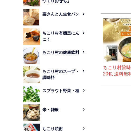
づくりおせち」
栗きんとん生食パン
ちこり村有機黒にん
にく
ちこり村の健康飲料
ちこり村旨味
ちこり村のスープ・
20包 送料無
調味料
スプラウト野菜・種
米・雑穀
ちこり焼酎