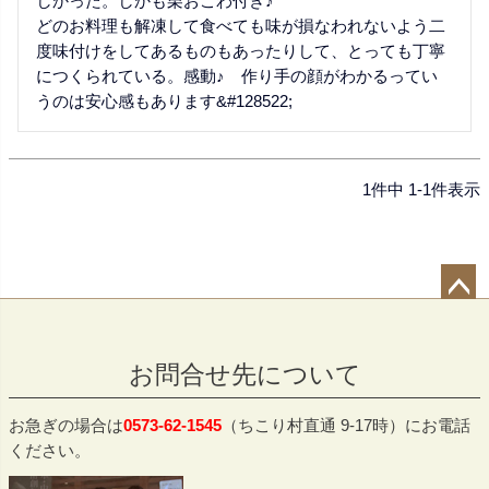
しかった。しかも栗おこわ付き♪　

どのお料理も解凍して食べても味が損なわれないよう二
度味付けをしてあるものもあったりして、とっても丁寧
につくられている。感動♪　作り手の顔がわかるってい
うのは安心感もあります&#128522;
1
件中
1
-
1
件表示
ペー
ジト
お問合せ先について
ップ
へ
お急ぎの場合は
0573-62-1545
（ちこり村直通 9-17時）にお電話
ください。