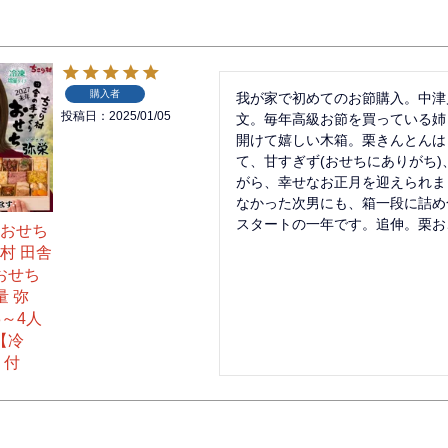
購入者
我が家で初めてのお節購入。中津
投稿日
2025/01/05
文。毎年高級お節を買っている姉
開けて嬉しい木箱。栗きんとんは
て、甘すぎず(おせちにありがち
がら、幸せなお正月を迎えられま
なかった次男にも、箱一段に詰め
スタートの一年です。追伸。栗お
おせち
り村 田舎
おせち
量 弥
3～4人
【冷
 付