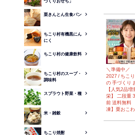
づくりおせち」
栗きんとん生食パン
ちこり村有機黒にん
にく
ちこり村の健康飲料
＼準備中／ 
ちこり村のスープ・
2027 / ちこ
調味料
の 手づくり 
【人気2品増
スプラウト野菜・種
栄】 二段重 
前 送料無料 
凍】栗おこわ
米・雑穀
ちこり焼酎