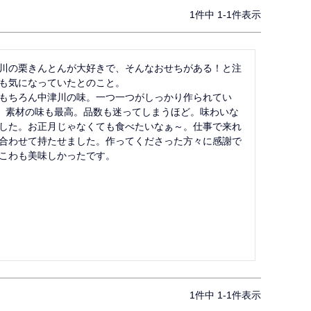
1
件中
1
-
1
件表示
川の栗きんとんが大好きで、そんなおせちがある！と注
も気になっていたとのこと。

もちろん中津川の味。一つ一つがしっかり作られてい
)、素材の味も最高。品数も迷ってしまうほど。味わいな
した。お正月じゃなくても食べたいなぁ～。仕事で来れ
合わせて持たせました。作ってくださった方々に感謝で
こわも美味しかったです。
1
件中
1
-
1
件表示