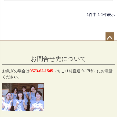
1
件中
1
-
1
件表示
ペー
ジト
お問合せ先について
ップ
へ
お急ぎの場合は
0573-62-1545
（ちこり村直通 9-17時）にお電話
ください。