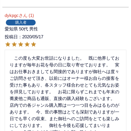
dykpgc
1
購入者
愛知県
50代
男性
投稿日
2020/05/17
　この度も大変お世話になりました。　既に他界してお
りますが毎年お花を母の日に取り寄せております。　実
はお仕事おきましても間接的でありますが御社へは度々
ご訪問させて頂き、以前にはオーナー様お自らの接客を
受けた事もあり、各スタッフ様合わせとても元気なお姿
を拝見しております。　お花に限らずこれまでも年末の
蕎麦他ご商品も通販、直接の購入経験もございます。　
店内での各ジャンル購入際は一つ一つ目をみはるものが
あります。　今、世の事態はとても深刻でありますが一
日でも早くの収束、また御社へのご訪問をとても楽しみ
にしております。　御社を今後も応援してまいりま