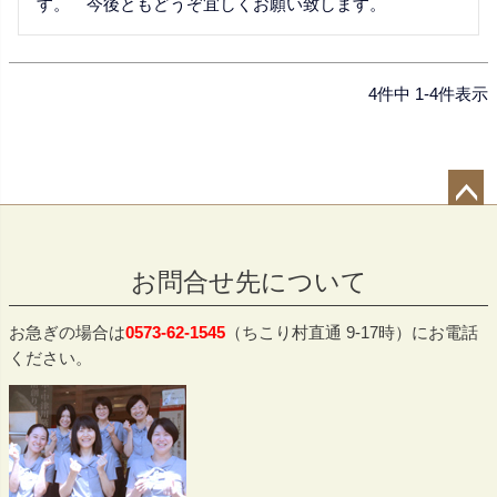
す。　今後ともどうぞ宜しくお願い致します。
4
件中
1
-
4
件表示
ペー
ジト
お問合せ先について
ップ
へ
お急ぎの場合は
0573-62-1545
（ちこり村直通 9-17時）にお電話
ください。