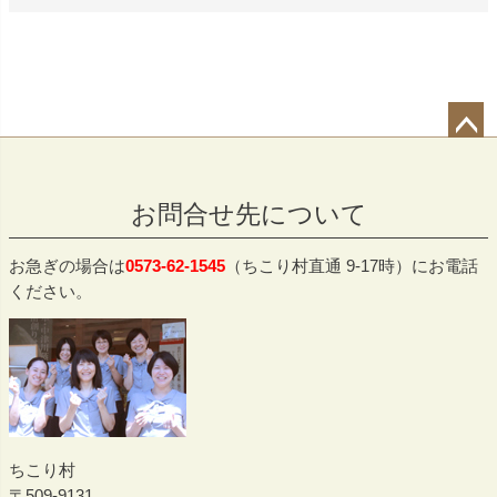
ペー
ジト
お問合せ先について
ップ
へ
お急ぎの場合は
0573-62-1545
（ちこり村直通 9-17時）にお電話
ください。
ちこり村
509-9131