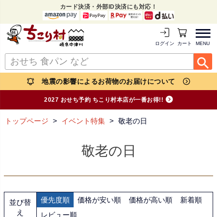
カード決済・外部ID決済にも対応！
MENU
ログイン
カートを見る
地震の影響によるお荷物のお届けについて
2027 おせち予約 ちこり村本店が一番お得!!
トップページ
イベント特集
敬老の日
敬老の日
優先度順
価格が安い順
価格が高い順
新着順
並び替
え
レビュー順