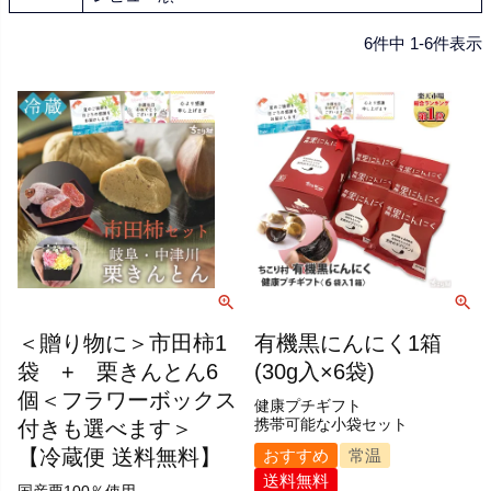
6
件中
1
-
6
件表示
＜贈り物に＞市田柿1
有機黒にんにく1箱
袋 + 栗きんとん6
(30g入×6袋)
個＜フラワーボックス
健康プチギフト
付きも選べます＞
携帯可能な小袋セット
【冷蔵便 送料無料】
おすすめ
常温
送料無料