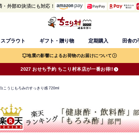
済・外部ID決済にも対応！
・スプラウト
ギフト・贈り物
定期購入
田舎の
検索
地震の影響によるお荷物のお届けについて
2027 おせち予約 ちこり村本店が一番お得!!
白こうじもろみのすっきり感 720ml