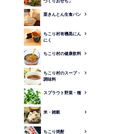
づくりおせち」
栗きんとん生食パン
ちこり村有機黒にん
にく
ちこり村の健康飲料
ちこり村のスープ・
調味料
スプラウト野菜・種
米・雑穀
ちこり焼酎