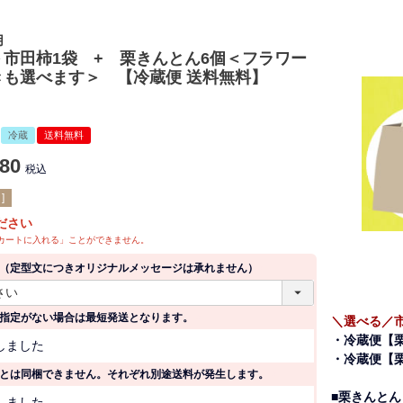
用
市田柿1袋 + 栗きんとん6個＜フラワー
きも選べます＞ 【冷蔵便 送料無料】
冷蔵
送料無料
780
税込
]
ださい
カートに入れる」ことができません。
（定型文につきオリジナルメッセージは承れません）
(
必
指定がない場合は最短発送となります。
須
＼選べる／
)
(
・冷蔵便【
しました
必
・冷蔵便【
須
とは同梱できません。それぞれ別途送料が発生します。
)
(
■栗きんとん
しました