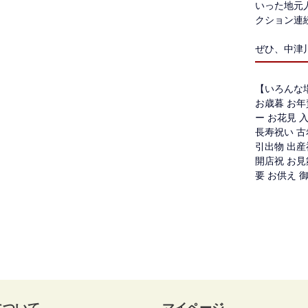
いった地元
クション連
ぜひ、中津
【いろんな
お歳暮 お年
ー お花見 
長寿祝い 古
引出物 出産
開店祝 お見
要 お供え 
について
マイページ