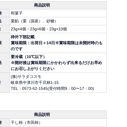
商品説明
称
和菓子
名
栗餡（栗（国産）、砂糖）
量
23g×4個・23g×6個・23g×10個
枠外下部記載
限
賞味期限：出荷日＋14日※賞味期限は未開封時のも
のです
要冷蔵（10℃以下）
法
※開封後は賞味期限にかかわらず出来るだけお早め
にお召し上がりください
(株)サラダコスモ
者
岐阜県中津川市千旦林1-15
TEL：0573-62-1545(受付時間9：00〜17：00)
商品説明
称
干し柿（市田柿）