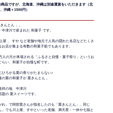
の商品ですが、北海道、沖縄は別途運賃をいただきます（北
円、沖縄＋1500円）
栗きんとん 」。
・中津川で産まれた 和菓子 です。
川上屋 、 すや など老舗や地元で人気の隠れた名店などたくさ
るお店が集まる有数の和菓子処でもあります。
数万人の方が来場される「ふるさと自慢・菓子祭り」というお
ぐらい、和菓子が自慢な町です。
にひろがる栗の香りがたまらない♪
慢の栗の和菓子が 栗きんとん 。
発祥の地 中津川
話題の 栗スイーツです。
がれ」で阿部寛さんが指名したのも「栗きんとん」。同じ
ん」でも川上屋、すやといった老舗、満天星・一休や七福と