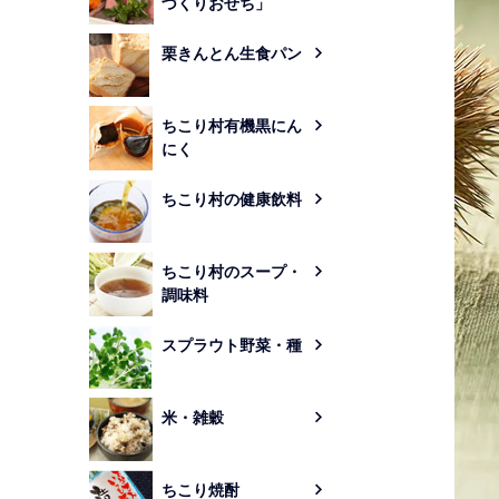
づくりおせち」
栗きんとん生食パン
ちこり村有機黒にん
にく
ちこり村の健康飲料
ちこり村のスープ・
調味料
スプラウト野菜・種
米・雑穀
ちこり焼酎