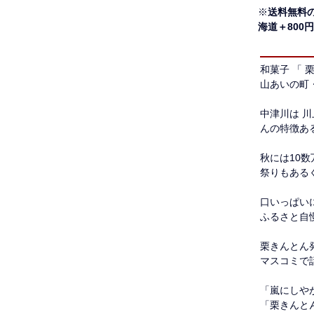
※
送料無料
海道＋800
和菓子 「 
山あいの町
中津川は 
んの特徴あ
秋には10
祭りもある
口いっぱい
ふるさと自
栗きんとん
マスコミで
「嵐にしや
「栗きんと