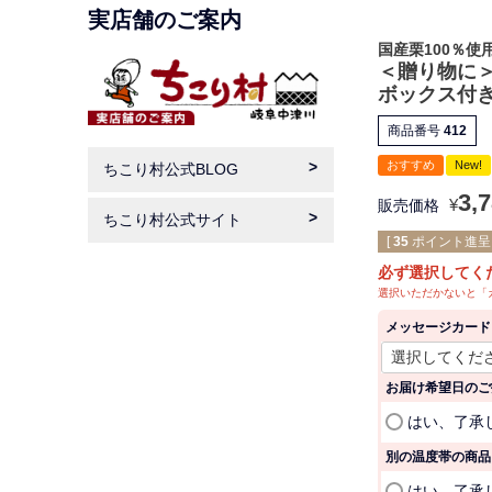
実店舗のご案内
国産栗100％使
＜贈り物に＞
ボックス付
商品番号
412
おすすめ
New!
ちこり村公式BLOG
3,
¥
販売価格
ちこり村公式サイト
[
35
ポイント進呈 
必ず選択してく
選択いただかないと「
メッセージカード
お届け希望日のご
はい、了承
別の温度帯の商品
はい、了承