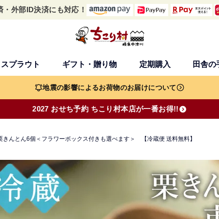
済・外部ID決済にも対応！
・スプラウト
ギフト・贈り物
定期購入
田舎の
検索
地震の影響によるお荷物のお届けについて
2027 おせち予約 ちこり村本店が一番お得!!
栗きんとん6個＜フラワーボックス付きも選べます＞ 【冷蔵便 送料無料】