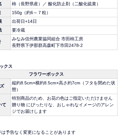
名
柿（長野県産）／ 酸化防止剤（二酸化硫黄）
量
150g（約6～７粒）
限
出荷日+14日
法
要冷蔵
みなみ信州農業協同組合 市田柿工房
者
長野県下伊那群高森町下市田2478-2
ックス
フラワーボックス
縦約8.5cm×横約8.5cm×高さ約7cm（フタを閉めた状
ズ
態）
特別商品のため、お花の色はご指定いただけません
いて
贈り物 にぴったりな、おしゃれなイメージのアレン
ジでお届けします
ジは予告なく変更になることがあります