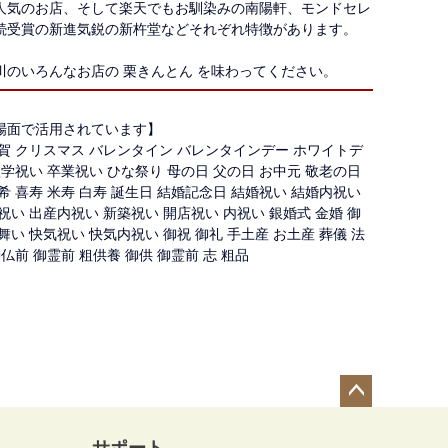
人気のお店、そして楽天でもお馴染みの南陽軒、モンドセレ
続受賞の新進気鋭の新杵堂などそれぞれ特徴があります。
川のいろんなお店の 栗きんとん を味わってください。
場面で活用されています】
賀 クリスマス バレンタイン バレンタインデー ホワイトデ
入学祝い 卒業祝い ひな祭り 母の日 父の日 お中元 敬老の日
希 喜寿 米寿 白寿 誕生日 結婚記念日 結婚祝い 結婚内祝い
祝い 出産内祝い 新築祝い 開店祝い 内祝い 銀婚式 金婚 御
舞い 快気祝い 快気内祝い 御祝 御礼 手土産 お土産 葬儀 法
御仏前 御霊前 粗供養 御供 御霊前 志 粗品
ペー
ジト
サポート