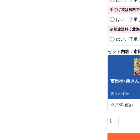
手さげ袋は有料で
はい、了承
※別途送料：北海道
はい、了承
セット内容
市
市田柿+栗きん
残りわずか
3,780
税込
¥