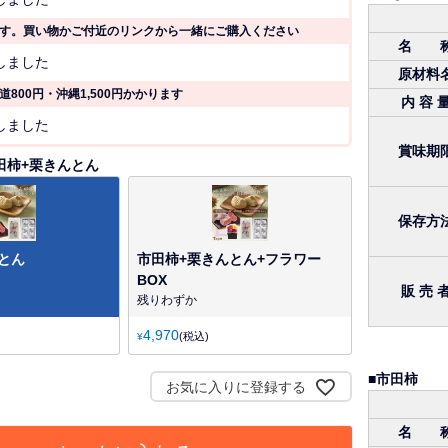
必
須
す。買い物かご付近のリンクから一緒にご購入ください
)
名 
(
しました
必
原材料
須
800円・沖縄1,500円かかります
内 容 
)
(
しました
必
賞味期
須
田柿+栗きんとん
)
保存方
とん
市田柿+栗きんとん+フラワー
BOX
販 売 
残りわずか
4,970
税込
¥
■市田柿
お気に入りに登録する
名 