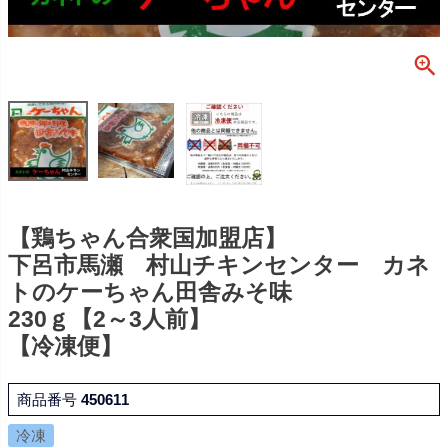
【鶏ちゃん合衆国加盟店】
下呂市馬瀬 村山チキンセンター カネ
トのケーちゃん田舎みそ味
230ｇ【2～3人前】
【冷凍便】
商品番号
450611
冷凍