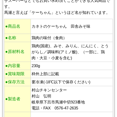
手スーパーなどでもお買い求め頂くことができる人気商品で
す。
馬瀬と言えば「ケーちゃん」というほど名が知れています。
●商品名
カネトのケーちゃん 田舎みそ味
●名称
鶏肉の味付（食肉）
鶏肉(国産)、みそ、みりん、にんにく、とう
●原材料名
がらし／調味料(アミノ酸)、（一部に、鶏
肉・大豆・小麦を含む)
●内容量
230g
●賞味期限
枠外上部に記載
●保存方法
要冷凍(-18℃以下で保存ください)
村山チキンセンター
村山 弘明
●製造者
岐阜県下呂市馬瀬中切923番地
電話・FAX 0576-47-2635