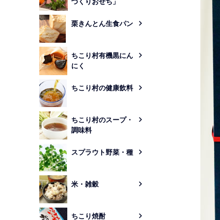
づくりおせち」
栗きんとん生食パン
ちこり村有機黒にん
にく
ちこり村の健康飲料
ちこり村のスープ・
調味料
スプラウト野菜・種
米・雑穀
ちこり焼酎