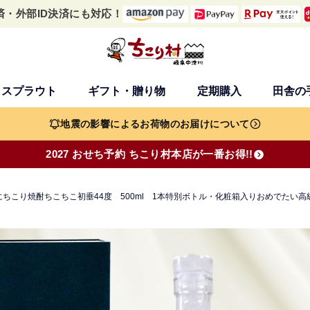
済・外部ID決済にも対応！
・スプラウト
ギフト・贈り物
定期購入
田舎の
検索
地震の影響によるお荷物のお届けについて
2027 おせち予約 ちこり村本店が一番お得!!
ちこり焼酎ちこちこ初垂44度 500ml 1本特別ボトル・化粧箱入りおめでたい