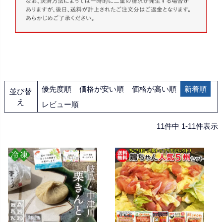
優先度順
価格が安い順
価格が高い順
新着順
並び替
え
レビュー順
11
件中
1
-
11
件表示