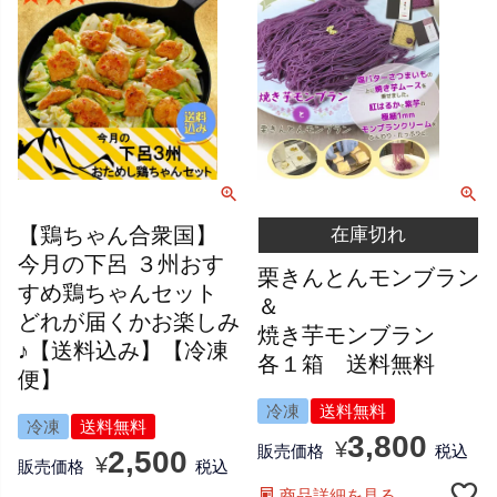
【鶏ちゃん合衆国】
在庫切れ
今月の下呂 ３州おす
栗きんとんモンブラン
すめ鶏ちゃんセット
＆
どれが届くかお楽しみ
焼き芋モンブラン
♪【送料込み】【冷凍
各１箱 送料無料
便】
冷凍
送料無料
冷凍
送料無料
3,800
¥
販売価格
税込
2,500
¥
販売価格
税込
商品詳細を見る