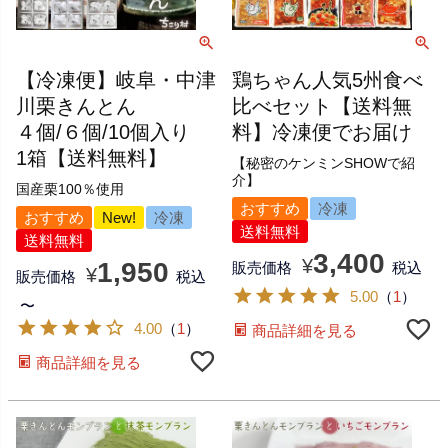
【冷凍便】岐阜・中津
鶏ちゃん人気5州食べ
川栗きんとん
比べセット【送料無
４個/６個/10個入り
料】冷凍便でお届け
1箱【送料無料】
【秘密のケンミンSHOWで紹
介】
国産栗100％使用
おすすめ
冷凍
おすすめ
New!
冷凍
送料無料
送料無料
3,400
¥
1,950
販売価格
税込
¥
販売価格
税込
5.00
（
1
）
〜
4.00
（
1
）
商品詳細を見る
商品詳細を見る