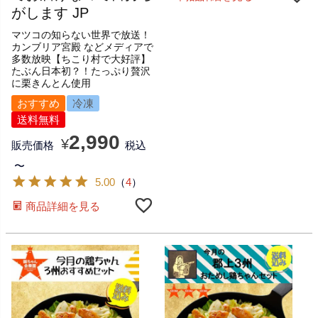
がします JP
マツコの知らない世界で放送！
カンブリア宮殿 などメディアで
多数放映【ちこり村で大好評】
たぶん日本初？！たっぷり贅沢
に栗きんとん使用
おすすめ
冷凍
送料無料
2,990
¥
販売価格
税込
〜
5.00
（
4
）
商品詳細を見る