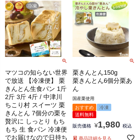
マツコの知らない世界
栗きんとん150g
で放送 【冷凍便】 栗
栗きんとん6個分栗あ
きんとん生食パン 1斤
ん
2斤 3斤 4斤 / 中津川
国産栗使用
ちこり村 スイーツ 栗
おすすめ
冷凍
きんとん 7個分の栗を
送料無料
贅沢に しっとり もち
1,980
¥
販売価格
税込
もち 生 食パン 冷凍便
でお届けなので日持ち
商品詳細を見る