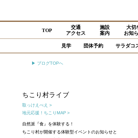
交通
施設
大切
TOP
アクセス
案内
お知
見学
団体予約
サラダコ
▶ ブログTOPへ
ちこり村ライブ
取っけえべえ >
地元応援！ちこりMAP >
自然派『食』を体験する！
ちこり村が開催する体験型イベントのお知らせと