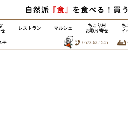
な
ちこり村
ち
レストラン
マルシェ
らせ
お取り寄せ
イ
スモ
0573-62-1545