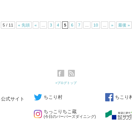
5 / 11
« 先頭
«
...
3
4
5
6
7
...
10
...
»
最後 »
>ブログトップ
ちこり村
ちこり
公式サイト
ちっこりちこ蔵
(今日のバーバーズダイニング)