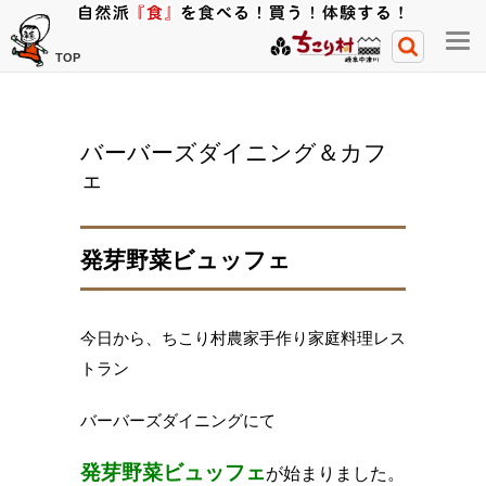
メ
TOP
ニ
ュ
ー
バーバーズダイニング＆カフ
開
ェ
閉
ボ
タ
発芽野菜ビュッフェ
ン
今日から、ちこり村農家手作り家庭料理レス
トラン
バーバーズダイニングにて
発芽野菜ビュッフェ
が始まりました。