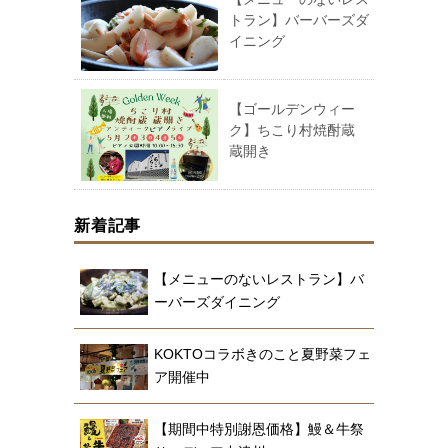
トラン】バーバーズダ
イニング
【ゴールデンウィー
ク】ちこり村焼酎蔵
蔵開き
新着記事
【メニューのないレストラン】バ
ーバーズダイニング
KOKTOコラボきのこと夏野菜フェ
ア開催中
【期間中特別謝恩価格】鰻＆牛祭