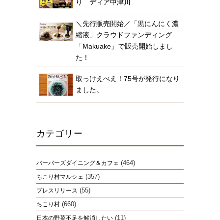
り ディア中津川
＼先行販売開始／「黒にんにく濃
縮液」クラウドファンディング
「Makuake」で販売開始しまし
た！
取っけえべえ！75号が発行になり
ました。
カテゴリー
(464)
バーバーズダイニング＆カフェ
(357)
ちこり村マルシェ
(55)
プレスリリース
(660)
ちこり村
(11)
日本の野菜不足を解消したい