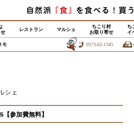
な
ちこり村
ち
レストラン
マルシェ
らせ
お取り寄せ
イ
スモ
0573-62-1545
ルシェ
25【参加費無料】