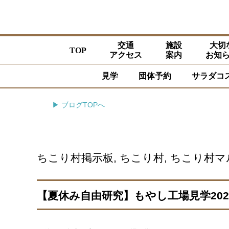
交通
施設
大切
TOP
アクセス
案内
お知
見学
団体予約
サラダコ
▶ ブログTOPへ
ちこり村掲示板
,
ちこり村
,
ちこり村マ
【夏休み自由研究】もやし工場見学20