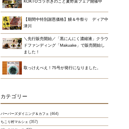
KOKTOコラボきのこと夏野菜フェア開催中
【期間中特別謝恩価格】鰻＆牛祭り ディア中
津川
＼先行販売開始／「黒にんにく濃縮液」クラウ
ドファンディング「Makuake」で販売開始し
ました！
取っけえべえ！75号が発行になりました。
カテゴリー
(464)
バーバーズダイニング＆カフェ
(357)
ちこり村マルシェ