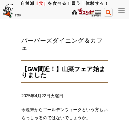
メ
TOP
ニ
ュ
ー
バーバーズダイニング＆カフ
開
ェ
閉
ボ
タ
【GW間近！】山菜フェア始ま
ン
りました
2025年4月22日火曜日
今週末からゴールデンウィークという方もい
らっしゃるのではないでしょうか。