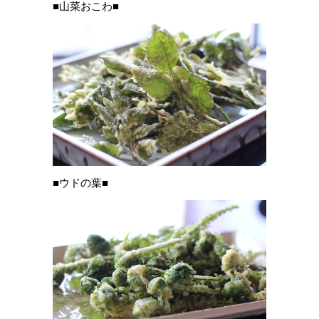
■山菜おこわ■
■ウドの葉■