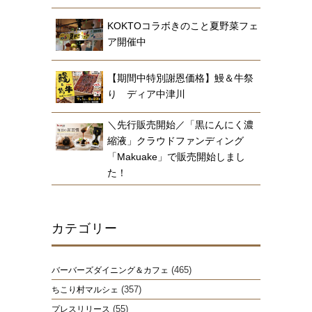
KOKTOコラボきのこと夏野菜フェ
ア開催中
【期間中特別謝恩価格】鰻＆牛祭
り ディア中津川
＼先行販売開始／「黒にんにく濃
縮液」クラウドファンディング
「Makuake」で販売開始しまし
た！
カテゴリー
(465)
バーバーズダイニング＆カフェ
(357)
ちこり村マルシェ
(55)
プレスリリース