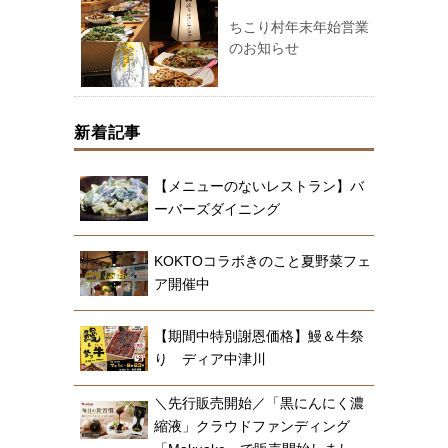
ちこり村年末年始営業
のお知らせ
新着記事
【メニューのないレストラン】バ
ーバーズダイニング
KOKTOコラボきのこと夏野菜フェ
ア開催中
【期間中特別謝恩価格】鰻＆牛祭
り ディア中津川
＼先行販売開始／「黒にんにく濃
縮液」クラウドファンディング