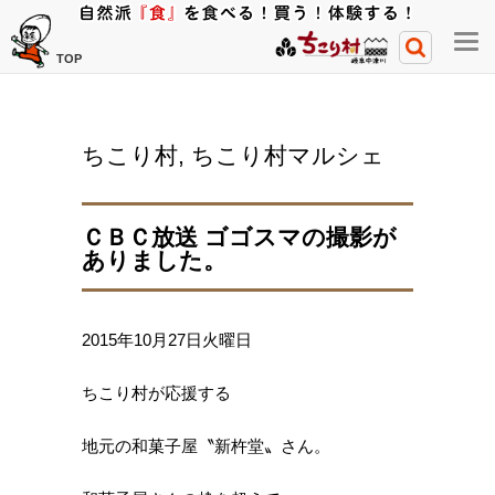
メ
TOP
ニ
ュ
ー
ちこり村
,
ちこり村マルシェ
開
閉
ボ
ＣＢＣ放送 ゴゴスマの撮影が
タ
ありました。
ン
2015年10月27日火曜日
ちこり村が応援する
地元の和菓子屋〝新杵堂〟さん。