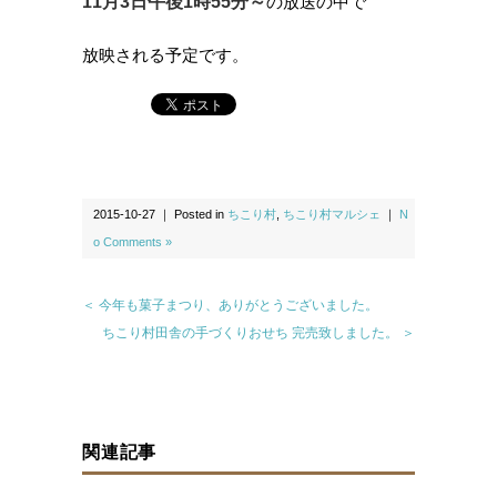
11月3日午後1時55分～
の放送の中で
放映される予定です。
2015-10-27 ｜ Posted in
ちこり村
,
ちこり村マルシェ
｜
N
o Comments »
＜ 今年も菓子まつり、ありがとうございました。
ちこり村田舎の手づくりおせち 完売致しました。 ＞
関連記事