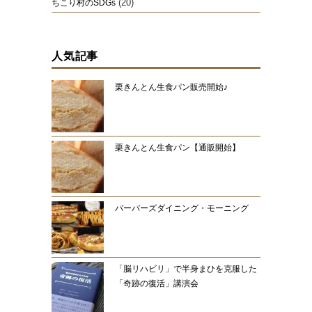
(20)
ちこり村のSDGs
人気記事
栗きんとん生食パン販売開始♪
栗きんとん生食パン【通販開始】
バーバーズダイニング・モーニング
「脳リハビリ」で半身まひを克服した
「奇跡の復活」講演会