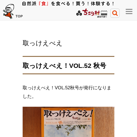
メ
TOP
ニ
ュ
ー
取っけえべえ
開
閉
ボ
取っけえべえ！VOL.52 秋号
タ
ン
取っけえべえ！VOL.52秋号が発行になりま
した。