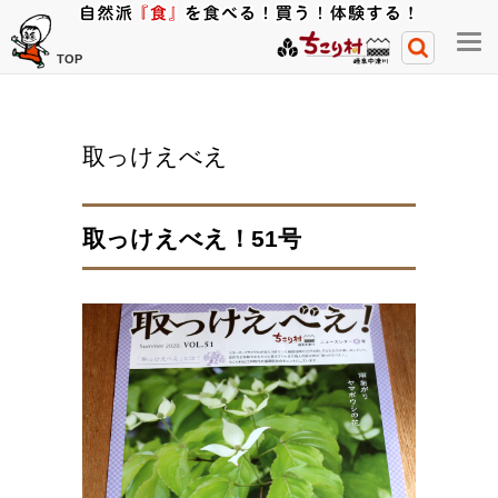
メ
TOP
ニ
ュ
ー
取っけえべえ
開
閉
ボ
取っけえべえ！51号
タ
ン