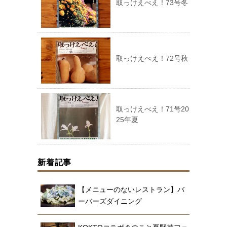
取っけえべえ！73号冬
取っけえべえ！72号秋
取っけえべえ！71号20
25年夏
新着記事
【メニューのないレストラン】バ
ーバーズダイニング