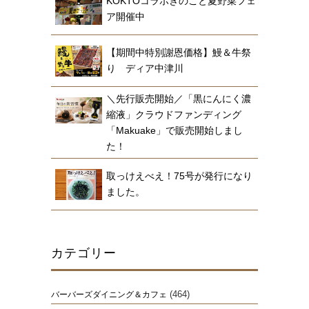
KOKTOコラボきのこと夏野菜フェ
ア開催中
【期間中特別謝恩価格】鰻＆牛祭
り ディア中津川
＼先行販売開始／「黒にんにく濃
縮液」クラウドファンディング
「Makuake」で販売開始しまし
た！
取っけえべえ！75号が発行になり
ました。
カテゴリー
(464)
バーバーズダイニング＆カフェ