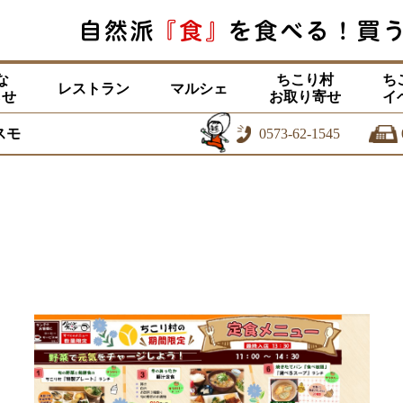
な
ちこり村
ち
レストラン
マルシェ
らせ
お取り寄せ
イ
スモ
0573-62-1545